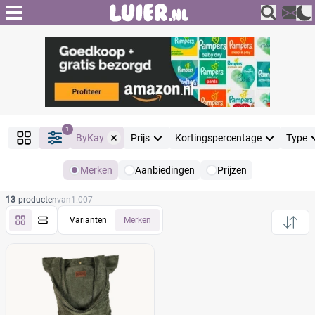
1
ByKay
Prijs
Kortingspercentage
Type
Merken
Aanbiedingen
Prijzen
Producten
13
producten
van
1.007
Filter
Reset alle filters
Varianten
Merken
Merk
Reset