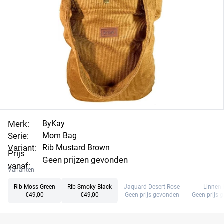
Merk:
ByKay
Serie:
Mom Bag
Variant:
Rib Mustard Brown
Prijs
Geen prijzen gevonden
vanaf:
Varianten
Rib Moss Green
Rib Smoky Black
Jaquard Desert Rose
Linnen 
€49,00
€49,00
Geen prijs gevonden
Geen prijs 