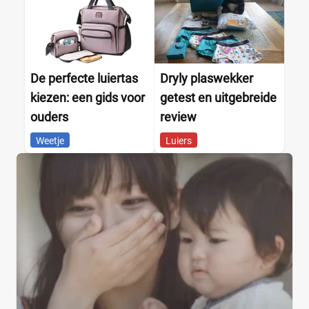
De perfecte luiertas
Dryly plaswekker
kiezen: een gids voor
getest en uitgebreide
ouders
review
Weetje
Luiers