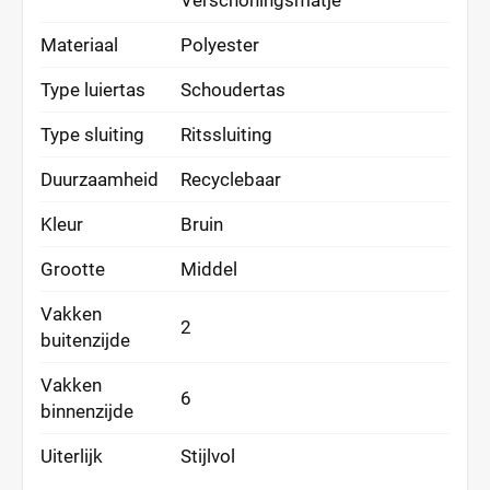
Verschoningsmatje
Materiaal
Polyester
Type luiertas
Schoudertas
Type sluiting
Ritssluiting
Duurzaamheid
Recyclebaar
Kleur
Bruin
Grootte
Middel
Vakken
2
buitenzijde
Vakken
6
binnenzijde
Uiterlijk
Stijlvol