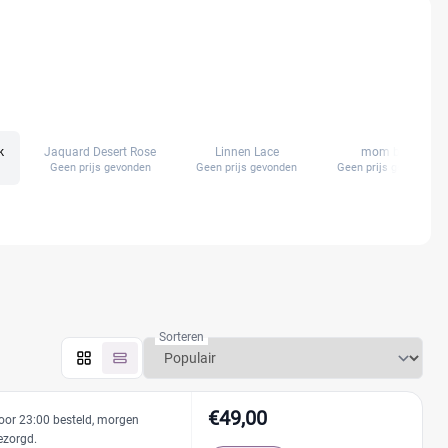
k
Jaquard Desert Rose
Linnen Lace
mom bag
Geen prijs gevonden
Geen prijs gevonden
Geen prijs gevonden
Sorteren
€49,00
oor 23:00 besteld, morgen
ezorgd.