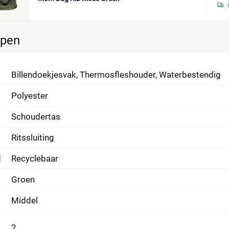
ppen
Billendoekjesvak, Thermosfleshouder, Waterbestendig
Polyester
Schoudertas
Ritssluiting
d
Recyclebaar
Groen
Middel
2