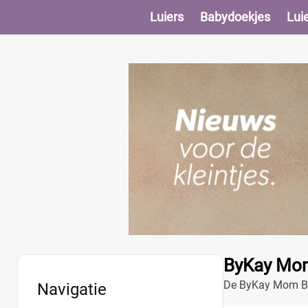
Luiers
Babydoekjes
Lui
ByKay Mom
De ByKay Mom Bag
Navigatie
Gemaakt van duu