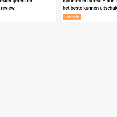
ekker getest en
Kinderen en stress – hoe 
 review
het beste kunnen uitscha
Luierinfo