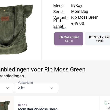
Merk:
ByKay
Serie:
Mom Bag
Variant:
Rib Moss Green
Prijs
€49,00
vanaf:
Varianten
Rib Moss Green
Rib Smoky Blac
€49,00
€49,00
aanbiedingen voor Rib Moss Green
aanbiedingen.
Verpakking
Alles
V
BYKAY
b
Mom Bag Rib Moss Green