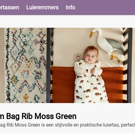
ertassen
Luieremmers
Info
 Bag Rib Moss Green
 Rib Moss Green is een stijlvolle en praktische luiertas, perf
rzaam materiaal.