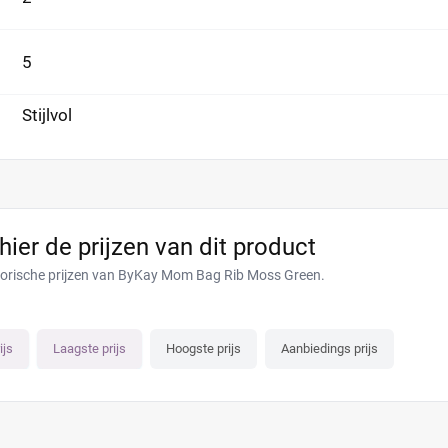
5
Stijlvol
 hier de prijzen van dit product
torische prijzen van ByKay Mom Bag Rib Moss Green.
ijs
Laagste prijs
Hoogste prijs
Aanbiedings prijs