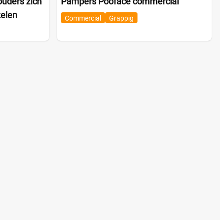
ouders zich
Pampers Pooface commercial
kelen
Commercial
Grappig