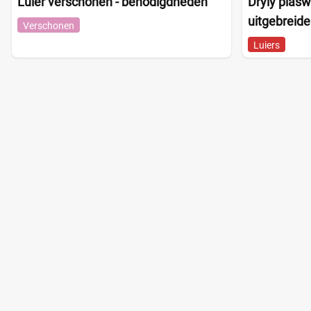
Luier verschonen - benodigdheden
Dryly plasw
uitgebreide
Verschonen
Luiers