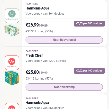
PAMPERS
Harmonie Aqua
Voordeelpak van 864 doekjes
€0,03 per 100 doekjes
€26,99
€60,29
€33,30 korting (55%)
Naar Babydrogist
PAMPERS
Fresh Clean
Voordeelpak van 1200 doekjes
€0,02 per 100 doekjes
€25,80
€59,99
€34,19 korting (57%)
Naar Wehkamp
PAMPERS
Harmonie Aqua
Voordeelpak van 864 doekjes