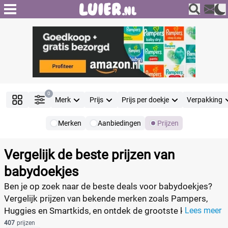
0
Merk
Prijs
Prijs per doekje
Verpakking
Merken
Aanbiedingen
Prijzen
Producten
Filter
Vergelijk de beste prijzen van
babydoekjes
Ben je op zoek naar de beste deals voor babydoekjes?
Vergelijk prijzen van bekende merken zoals Pampers,
Merk
Huggies en Smartkids, en ontdek de grootste kortingen
Lees meer
op verschillende verpakkingen babydoekjes. Koop
407
prijzen