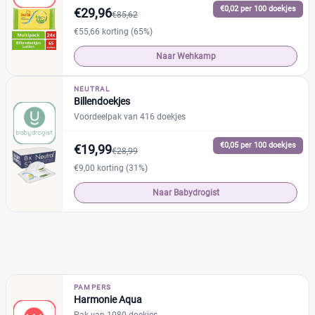
€0,02 per 100 doekjes
€29,96
€85,62
Drogist
(60)
€55,66 korting (65%)
Etos
(27)
Naar Wehkamp
Kruidvat
(15)
Trekpleister
(18)
NEUTRAL
Supermarkt
(81)
Billendoekjes
Albert Heijn
Voordeelpak van 416 doekjes
(33)
Boon's Markt
(8)
€0,05 per 100 doekjes
€19,99
€28,99
Dekamarkt
(5)
€9,00 korting (31%)
Dirk
(3)
Naar Babydrogist
+5 meer
▼
Webshop
(266)
Amazon
(28)
Babydrogist
(31)
BigGreenSmile
(8)
PAMPERS
Bol
(66)
Harmonie Aqua
+11 meer
▼