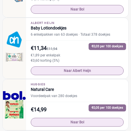
Naar Bol
ALBERT HEIJN
Baby Lotiondoekjes
6 enkelpakken van 63 doekjes
· Totaal 378 doekjes
€0,03 per 100 doekjes
€11,34
€11,94
€1,89 per enkelpak
€0,60 korting (5%)
Naar Albert Heijn
HUGGIES
Natural Care
Voordeelpak van 280 doekjes
€0,05 per 100 doekjes
€14,99
Naar Bol