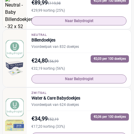
€0,05 per 100 doekjes
€89,99
€119,98
€29,99 korting (25%)
Naar Babydrogist
NEUTRAL
Billendoekjes
Voordeelpak van 832 doekjes
€0,03 per 100 doekjes
€24,80
€56,99
€32,19 korting (56%)
Naar Babydrogist
ZWITSAL
Water & Care Babydoekjes
Voordeelpak van 624 doekjes
€0,06 per 100 doekjes
€34,99
€52,19
€17,20 korting (33%)