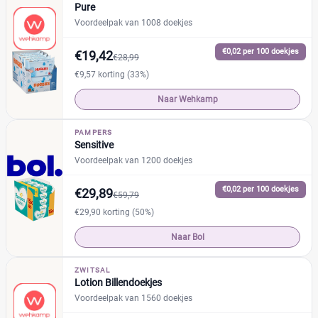
Kruidvat
Pure
(2)
€
€
Voordeelpak van 1008 doekjes
Lupilu
(2)
Mama Bear
(1)
€0,02 per 100 doekjes
€19,42
€28,99
Naif
(32)
Verpakking
€9,57 korting (33%)
Natracare
(4)
Naar Wehkamp
Enkelpak
(128)
Naty
(10)
Standaard pak
(11)
Pura
(2)
PAMPERS
Voordeelpak
(257)
Sensitive
Smartkids
(3)
Voordeelpak van 1200 doekjes
SweetCare
(2)
Trekpleister
Kortingspercentage
(2)
€0,02 per 100 doekjes
€29,89
€59,79
%
€29,90 korting (50%)
%
Naar Bol
ZWITSAL
Winkel
Lotion Billendoekjes
Voordeelpak van 1560 doekjes