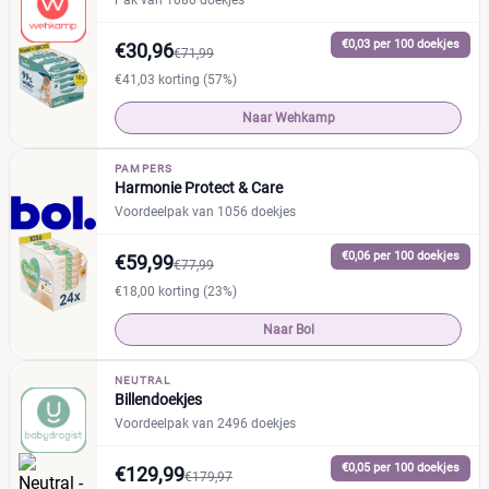
Pak van 1080 doekjes
€0,03 per 100 doekjes
€30,96
€71,99
Huidtype
€41,03 korting (57%)
Gevoelige huid
(25)
Naar Wehkamp
Normale huid
(56)
PAMPERS
Harmonie Protect & Care
Soort
Voordeelpak van 1056 doekjes
Billen
(25)
€0,06 per 100 doekjes
€59,99
€77,99
Billen en Gezicht
(20)
€18,00 korting (23%)
Gezicht
(4)
Naar Bol
Kenmerk
NEUTRAL
Billendoekjes
Doorspoelbaar
(4)
Voordeelpak van 2496 doekjes
Extra reinigingslotion
(4)
€0,05 per 100 doekjes
€129,99
€179,97
Hypo-allergeen
(16)