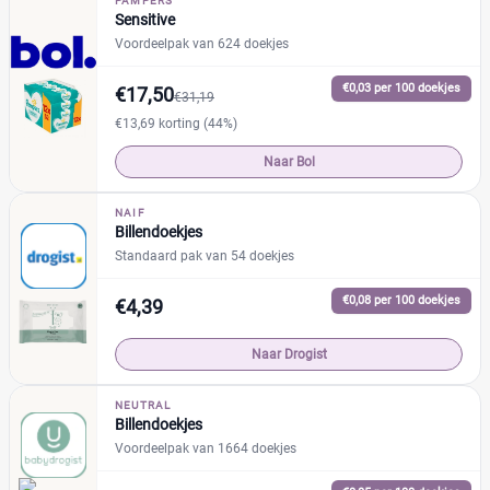
PAMPERS
Sensitive
Voordeelpak van 624 doekjes
€0,03 per 100 doekjes
€17,50
€31,19
€13,69 korting (44%)
Naar Bol
NAIF
Billendoekjes
Standaard pak van 54 doekjes
€0,08 per 100 doekjes
€4,39
Naar Drogist
NEUTRAL
Billendoekjes
Voordeelpak van 1664 doekjes