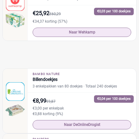
€0,03 per 100 doekjes
€25,92
€60,29
€34,37 korting (57%)
Naar Wehkamp
BAMBO NATURE
Billendoekjes
3 enkelpakken van 80 doekjes
· Totaal 240 doekjes
€0,04 per 100 doekjes
€8,99
€9,87
€3,00 per enkelpak
€0,88 korting (9%)
Naar DeOnlineDrogist