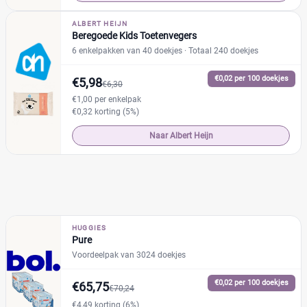
ALBERT HEIJN
Beregoede Kids Toetenvegers
6 enkelpakken van 40 doekjes
· Totaal 240 doekjes
€0,02 per 100 doekjes
€5,98
€6,30
€1,00 per enkelpak
€0,32 korting (5%)
Naar Albert Heijn
HUGGIES
Pure
Voordeelpak van 3024 doekjes
€0,02 per 100 doekjes
€65,75
€70,24
€4,49 korting (6%)