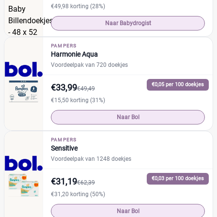
€49,98 korting (28%)
Ongeparfumeerd
(27)
Naar Babydrogist
PH-Neutraal
(19)
PAMPERS
Harmonie Aqua
Voordeelpak van 720 doekjes
€0,05 per 100 doekjes
€33,99
€49,49
€15,50 korting (31%)
Naar Bol
PAMPERS
Sensitive
Voordeelpak van 1248 doekjes
€0,03 per 100 doekjes
€31,19
€62,39
€31,20 korting (50%)
Naar Bol