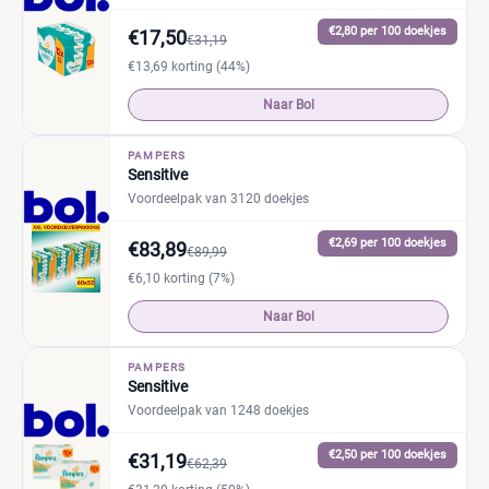
€2,80 per 100 doekjes
€17,50
€31,19
€13,69 korting (44%)
Naar Bol
PAMPERS
Sensitive
Voordeelpak van 3120 doekjes
€2,69 per 100 doekjes
€83,89
€89,99
€6,10 korting (7%)
Naar Bol
PAMPERS
Sensitive
Voordeelpak van 1248 doekjes
€2,50 per 100 doekjes
€31,19
€62,39