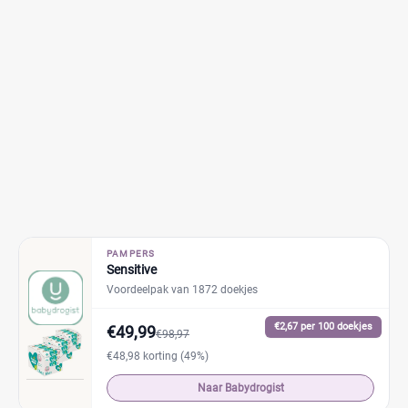
PAMPERS
Sensitive
Voordeelpak van 1872 doekjes
€2,67 per 100 doekjes
€49,99
€98,97
€48,98 korting (49%)
Naar Babydrogist