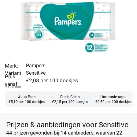
Merk:
Pampers
Variant:
Sensitive
Prijs
€2,08 per 100 doekjes
vanaf:
Varianten
Aqua Pure
Fresh Clean
Harmonie Aqua
€5,19 per 100 doekjes
€2,15 per 100 doekjes
€2,50 per 100 doekjes
Prijzen & aanbiedingen voor Sensitive
44 prijzen
gevonden bij 14 aanbieders, waarvan
22