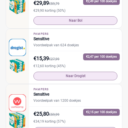
€2,49 per 100 doekjes
€29,89
€59,79
€29,90 korting (50%)
Naar Bol
PAMPERS
Sensitive
Voordeelpak van 624 doekjes
€2,47 per 100 doekjes
€15,39
€27,99
€12,60 korting (45%)
Naar Drogist
PAMPERS
Sensitive
Voordeelpak van 1200 doekjes
€2,15 per 100 doekjes
€25,80
€59,99
€34,19 korting (57%)