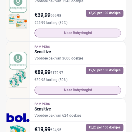
Voordeelpak van 1248 doekjes
€3,20 per 100 doekjes
€39,99
€65,98
€25,99 korting (39%)
Naar Babydrogist
PAMPERS
Sensitive
Voordeelpak van 3600 doekjes
€2,50 per 100 doekjes
€89,99
€179,97
€89,98 korting (50%)
Naar Babydrogist
PAMPERS
Sensitive
Voordeelpak van 624 doekjes
€3,20 per 100 doekjes
€19,99
€24,95