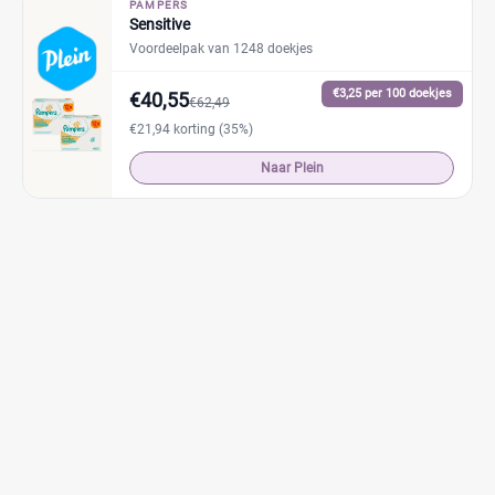
PAMPERS
Sensitive
Voordeelpak van 1248 doekjes
€3,25 per 100 doekjes
€40,55
€62,49
€21,94 korting (35%)
Naar Plein