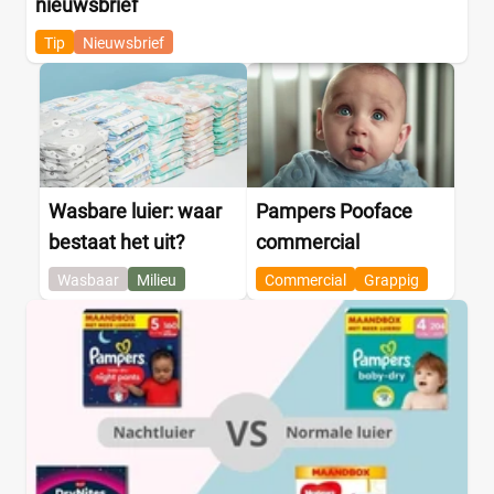
nieuwsbrief
Tip
Nieuwsbrief
Wasbare luier: waar
Pampers Pooface
bestaat het uit?
commercial
Wasbaar
Milieu
Commercial
Grappig