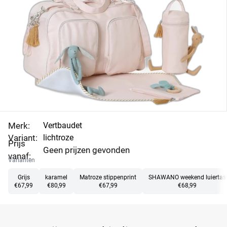
Merk:
Vertbaudet
Variant:
lichtroze
Prijs
Geen prijzen gevonden
vanaf:
Varianten
Grijs
karamel
Matroze stippenprint
SHAWANO weekend luiertas
€67,99
€80,99
€67,99
€68,99