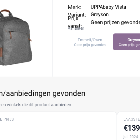
Merk:
UPPAbaby Vista
Variant:
Greyson
Prijs
Geen prijzen gevond
vanaf:
Varianten
Emmett/Gwen
Greyso
Geen prijs gevonden
Geen prijs g
en/aanbiedingen gevonden
een winkels die dit product aanbieden.
E PRIJS
LAAGSTE
€139
juli 2024