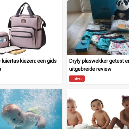
 luiertas kiezen: een gids
Dryly plaswekker getest e
s
uitgebreide review
Luiers