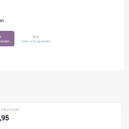
en
n
Noa
evonden
Geen prijs gevonden
 PRIJS OOIT
,95