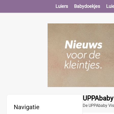
Luiers
Babydoekjes
Lui
UPPAbaby V
De UPPAbaby Vista
Navigatie
en handige opbe