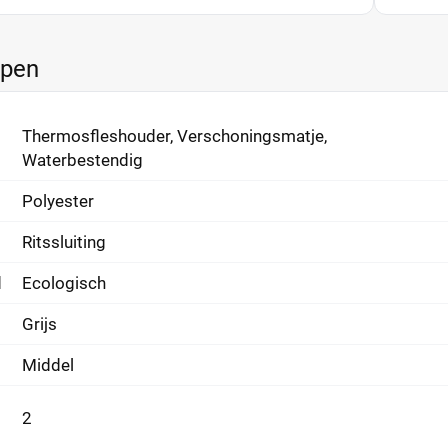
ppen
Thermosfleshouder, Verschoningsmatje,
Waterbestendig
Polyester
Ritssluiting
d
Ecologisch
Grijs
Middel
2