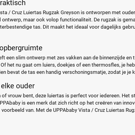
praktisch
ta / Cruz Luiertas Rugzak Greyson is ontworpen met ouders 
d ontwerp, maar ook volop functionaliteit. De rugzak is ge
rbestendige tas. Dit maakt het ideaal voor dagelijks gebrui
opbergruimte
eft een slim ontwerp met zes vakken aan de binnenzijde en 
. Of het nu gaat om luiers, doekjes of een thermosfles, je he
n bevat de tas een handig verschoningsmatje, zodat je je kl
 elke ouder
 of vrouw bent, deze luiertas is perfect voor iedereen. Het st
UPPAbaby is een merk dat zich richt op het creëren van innova
 voorbeeld van. Met de UPPAbaby Vista / Cruz Luiertas Rugz