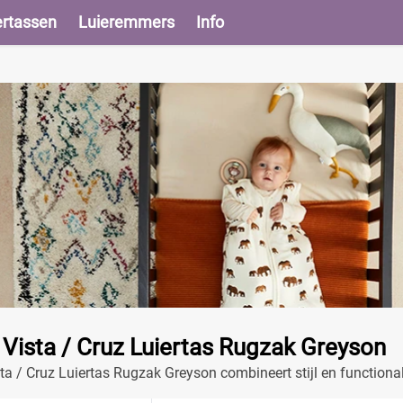
ertassen
Luieremmers
Info
ista / Cruz Luiertas Rugzak Greyson
 / Cruz Luiertas Rugzak Greyson combineert stijl en functionali
rgvakken.