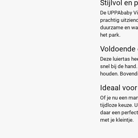
Stijlvol en 
De UPPAbaby Vis
prachtig uitzien
duurzame en wate
het park.
Voldoende 
Deze luiertas he
snel bij de hand
houden. Bovendie
Ideaal voor
Of je nu een man
tijdloze keuze. 
daar een perfect
met je kleintje.