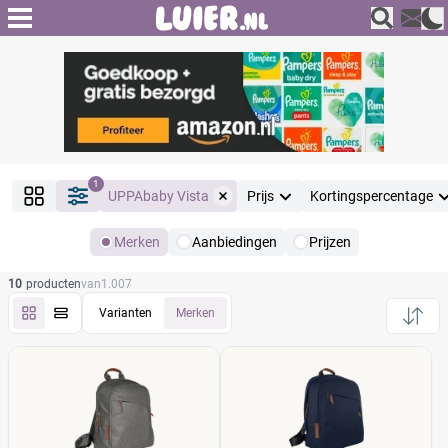
1
UPPAbaby Vista
Prijs
Kortingspercentage
Merken
Aanbiedingen
Prijzen
Producten
10
producten
van
1.007
Filter
Reset alle filters
Varianten
Merken
Merk
Reset