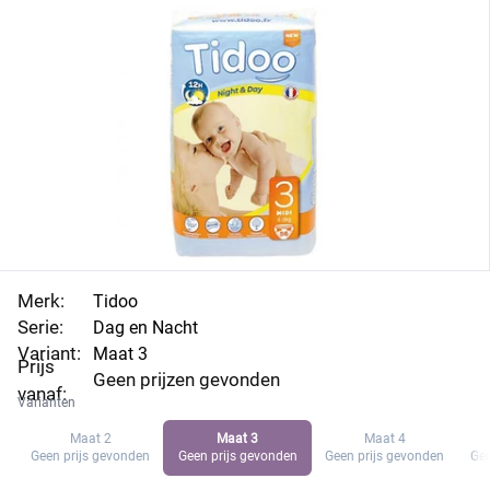
Merk:
Tidoo
Serie:
Dag en Nacht
Variant:
Maat 3
Prijs
Geen prijzen gevonden
vanaf:
Varianten
Maat 2
Maat 3
Maat 4
Geen prijs gevonden
Geen prijs gevonden
Geen prijs gevonden
Gee