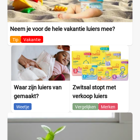
Neem je voor de hele vakantie luiers mee?
Tip
Vakantie
Waar zijn luiers van
Zwitsal stopt met
gemaakt?
verkoop luiers
Weetje
Vergelijken
Merken