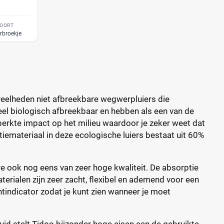
OORT
rbroekje
oeveelheden niet afbreekbare wegwerpluiers die
deel biologisch afbreekbaar en hebben als een van de
perkte impact op het milieu waardoor je zeker weet dat
tiemateriaal in deze ecologische luiers bestaat uit 60%
re ook nog eens van zeer hoge kwaliteit. De absorptie
erialen zijn zeer zacht, flexibel en ademend voor een
tindicator zodat je kunt zien wanneer je moet
uid stelt Tidoo bijzonder hoge eisen aan de gebruikte