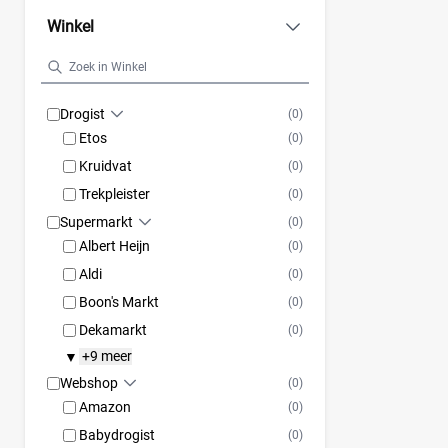
Winkel
Drogist
(0)
Etos
(0)
Kruidvat
(0)
Trekpleister
(0)
Supermarkt
(0)
Albert Heijn
(0)
Aldi
(0)
Boon's Markt
(0)
Dekamarkt
(0)
+9 meer
▼
Webshop
(0)
Amazon
(0)
Babydrogist
(0)