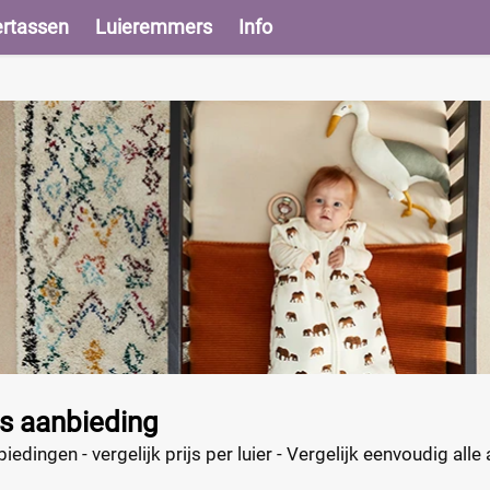
ertassen
Luieremmers
Info
rs aanbieding
iedingen - vergelijk prijs per luier - Vergelijk eenvoudig all
ect.