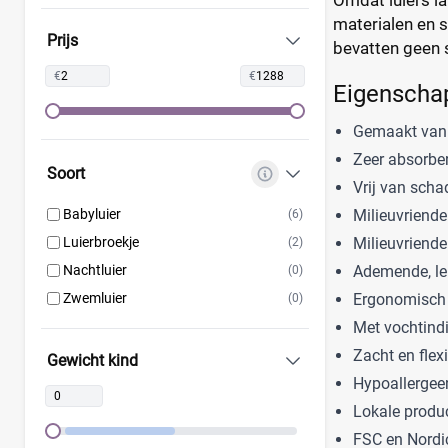
materialen en s
Kruidvat
(42)
Prijs
bevatten geen s
Libero
(5)
€
€
Lillydoo
(18)
Eigenschap
Lupilu
(8)
Gemaakt van 
Magics
(10)
Zeer absorbe
Mamia
(7)
Soort
Vrij van scha
Muumi
(10)
Milieuvriende
Babyluier
(6)
Naty
(10)
Milieuvriendel
Luierbroekje
(2)
Pura
(9)
Ademende, lek
Nachtluier
(0)
Rascal + Friends
(11)
Ergonomisch o
Zwemluier
(0)
SweetCare
(16)
Met vochtind
Teddy Care
(3)
Zacht en flex
Gewicht kind
Toujours
(5)
Hypoallergee
Trekpleister
(4)
Lokale produc
Wiona
(4)
FSC en Nordi