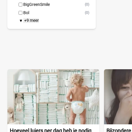
BigGreenSmile
(0)
Bol
(0)
+9 meer
▼
Hoeveel luiers per dag heb je nodig
Bijzondere