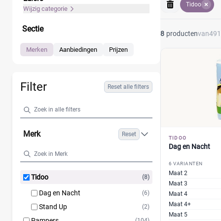
Tidoo
Wijzig categorie
Sectie
8
producten
van
491
Merken
Aanbiedingen
Prijzen
Filter
Reset alle filters
Merk
Reset
TIDOO
Dag en Nacht
6 VARIANTEN
Maat 2
Tidoo
(8)
Maat 3
Dag en Nacht
(6)
Maat 4
Maat 4+
Stand Up
(2)
Maat 5
Pampers
(104)