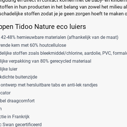
toffen in hun producten in het belang van zowel het milieu a
chadelijke stoffen zodat je je geen zorgen hoeft te maken ov
pen Tidoo Nature eco luiers
42-48% hernieuwbare materialen (afhankelijk van de maat)
rende kern met 60% houtcellulose
delijke stoffen zoals bleekmiddel/chlorine, aardolie, PVC, form
lijke verpakking van 80% gerecycled materiaal
ijke luier
dichte buitenzijde
ntwerp met hersluitbare tabs en anti-lek randjes
icator
ibel draagcomfort
n
tie in Frankrijk
c Swan gecertificeerd