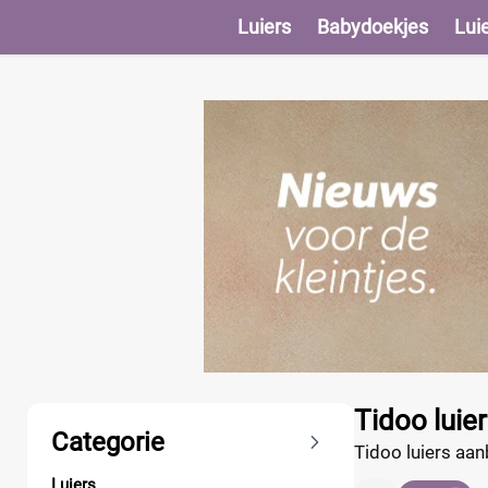
Luiers
Babydoekjes
Lui
Producten
Tidoo luie
Categorie
Tidoo luiers aanb
deal - bestel dir
Luiers