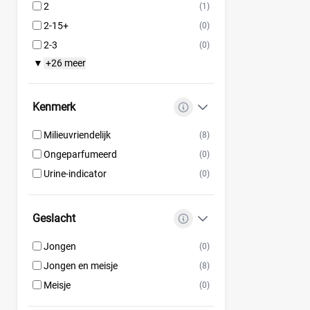
2
(1)
2-15+
(0)
2-3
(0)
+26 meer
▼
Kenmerk
Milieuvriendelijk
(8)
Ongeparfumeerd
(0)
Urine-indicator
(0)
Geslacht
Jongen
(0)
Jongen en meisje
(8)
Meisje
(0)