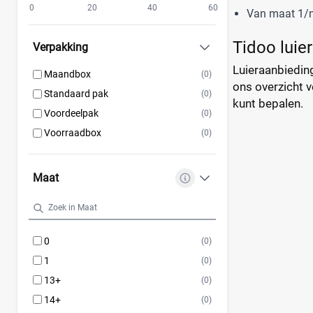
0
20
40
60
Van maat 1/n
Tidoo luie
Verpakking
Luieraanbieding
Maandbox
(0)
ons overzicht v
Standaard pak
(0)
kunt bepalen.
Voordeelpak
(0)
Voorraadbox
(0)
Maat
0
(0)
1
(0)
13+
(0)
14+
(0)