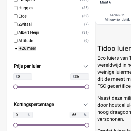
Maat 6
Huggies
(35)
KENMERK
Etos
(32)
Milieuvriendelijk
Zwitsal
(7)
Albert Heijn
(31)
Attitude
(6)
Tidoo luie
+26 meer
▼
Bambo Nature
(14)
Bebino
(9)
Eco luiers van 
wereldwijd in h
Bonbébé
(11)
Prijs per luier
weinige luierme
Bumblies
(9)
€
€
dit de meest mi
Confy
(9)
FSC gecertifice
DA
(7)
Naast deze mili
Dodot
(24)
Kortingspercentage
door houtcellul
Dotties
(5)
hoog draagcomfo
Europrofit
(2)
%
%
verschonen.
GhaZoo
(4)
Omdat luiers la
Jumbo
(12)