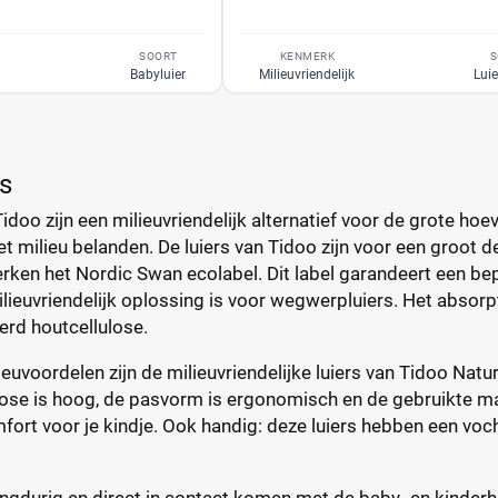
SOORT
KENMERK
S
Babyluier
Milieuvriendelijk
Luie
rs
Tidoo zijn een milieuvriendelijk alternatief voor de grote h
et milieu belanden. De luiers van Tidoo zijn voor een groot 
rken het Nordic Swan ecolabel. Dit label garandeert een be
lieuvriendelijk oplossing is voor wegwerpluiers. Het absorp
erd houtcellulose.
euvoordelen zijn de milieuvriendelijke luiers van Tidoo Natu
ose is hoog, de pasvorm is ergonomisch en de gebruikte mat
rt voor je kindje. Ook handig: deze luiers hebben een voch
ngdurig en direct in contact komen met de baby- en kinderh