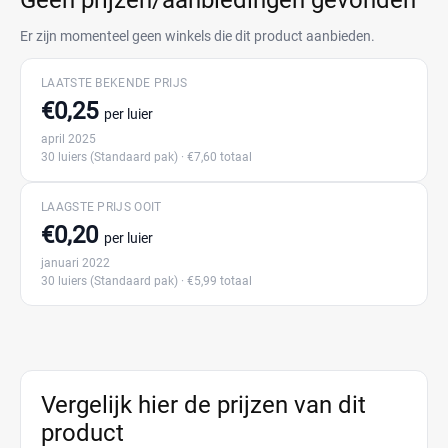
Geen prijzen/aanbiedingen gevonden
Er zijn momenteel geen winkels die dit product aanbieden.
LAATSTE BEKENDE PRIJS
€0,25
per luier
april 2025
30 luiers
(Standaard pak)
· €7,60 totaal
LAAGSTE PRIJS OOIT
€0,20
per luier
januari 2022
30 luiers
(Standaard pak)
· €5,99 totaal
Vergelijk hier de prijzen van dit
product