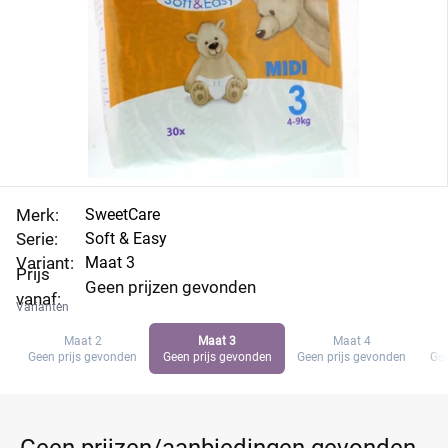
Merk:
SweetCare
Serie:
Soft & Easy
Variant:
Maat 3
Prijs
Geen prijzen gevonden
vanaf:
Varianten
Maat 2
Maat 3
Maat 4
Geen prijs gevonden
Geen prijs gevonden
Geen prijs gevonden
Gee