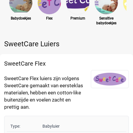
Babydoekjes
Flex
Premium
Sensitive
S
babydoekjes
E
SweetCare Luiers
SweetCare Flex
SweetCare Flex luiers zijn volgens
SweetCare gemaakt van eersteklas
materialen, hebben een cotton-like
buitenzijde en voelen zacht en
prettig aan.
Type:
Babyluier