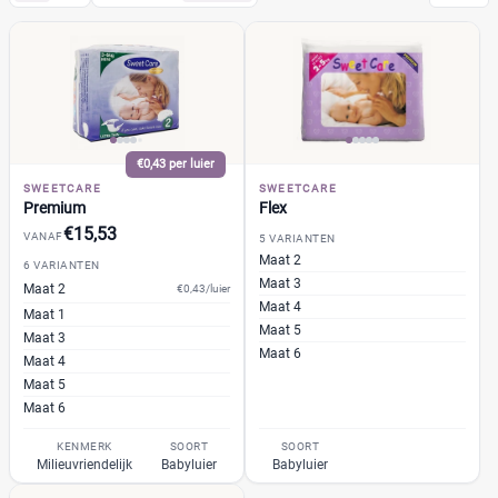
SweetCare
(16)
Flex
(5)
Premium
(6)
Soft & Easy
(5)
€0,43 per luier
Pampers
(104)
SWEETCARE
SWEETCARE
Huggies
(35)
Premium
Flex
Etos
€15,53
(32)
VANAF
5 VARIANTEN
Maat 2
Zwitsal
(7)
6 VARIANTEN
Maat 3
Maat 2
€0,43/luier
Albert Heijn
(31)
Maat 4
Maat 1
Attitude
(6)
Maat 5
Maat 3
+26 meer
Maat 6
▼
Bambo Nature
(14)
Maat 4
Maat 5
Bebino
(9)
Maat 6
Bonbébé
(11)
Prijs per luier
KENMERK
SOORT
SOORT
Bumblies
(9)
€
€
Milieuvriendelijk
Babyluier
Babyluier
Confy
(9)