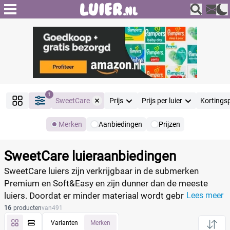
1
SweetCare
Prijs
Prijs per luier
Kortings
Merken
Aanbiedingen
Prijzen
Producten
Filter
SweetCare luieraanbiedingen
Reset alle filters
SweetCare luiers zijn verkrijgbaar in de submerken
Premium en Soft&Easy en zijn dunner dan de meeste
luiers. Doordat er minder materiaal wordt gebruikt zijn de
Lees meer
Merk
Reset
luiers beter voor het milieu. Vergelijk de prijzen van
16
producten
van
491
SweetCare en vind de beste deal.
Varianten
Merken