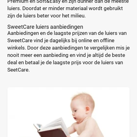
Premium en Soft&Easy en zijn dunner dan de meeste
Zwemluier
(0)
Teddy Care
(3)
luiers. Doordat er minder materiaal wordt gebruikt
Tidoo
(8)
zijn de luiers beter voor het milieu.
Gewicht kind
Toujours
(5)
SweetCare luiers aanbiedingen
Trekpleister
(4)
Aanbiedingen en de laagste prijzen van de luiers van
Wiona
(4)
SweetCare vind je dagelijks bij online en offline
winkels. Door deze aanbiedingen te vergelijken mis je
0
20
40
60
nooit meer een aanbieding en vind je altijd de beste
deal en betaal je de laagste prijs voor de luiers van
Verpakking
SeetCare.
Maandbox
(0)
Standaard pak
(1)
Voordeelpak
(0)
Voorraadbox
(0)
Maat