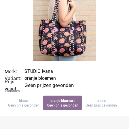
Merk:
STUDIO Ivana
Variant:
oranje bloemen
Prijs
Geen prijzen gevonden
vanaf:
Varianten
blauw
oranje bloemen
paars
Geen prijs gevonden
Geen prijs gevonden
Geen prijs gevonden