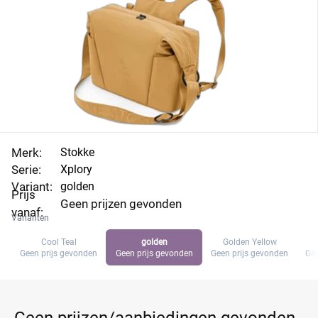
Merk:
Stokke
Serie:
Xplory
Variant:
golden
Prijs
Geen prijzen gevonden
vanaf:
Varianten
Cool Teal
golden
Golden Yellow
Geen prijs gevonden
Geen prijs gevonden
Geen prijs gevonden
Gee