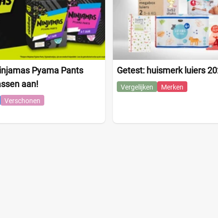
injamas Pyama Pants
Getest: huismerk luiers 2
assen aan!
Vergelijken
Merken
Verschonen