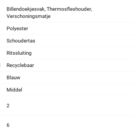
Billendoekjesvak, Thermosfleshouder,
Verschoningsmatje
Polyester
Schoudertas
Ritssluiting
d
Recyclebaar
Blauw
Middel
2
6