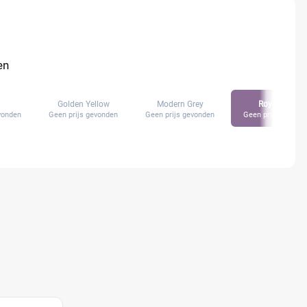
en
Golden Yellow
Modern Grey
Royal Blue
vonden
Geen prijs gevonden
Geen prijs gevonden
Geen prijs gevond