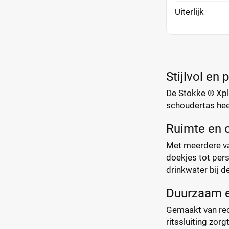
Uiterlijk
Stijlvol en 
De Stokke ® Xplo
schoudertas heef
Ruimte en o
Met meerdere vak
doekjes tot pers
drinkwater bij d
Duurzaam e
Gemaakt van recy
ritssluiting zorg