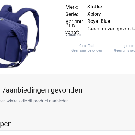
Merk:
Stokke
Serie:
Xplory
Variant:
Royal Blue
Prijs
Geen prijzen gevond
vanaf:
Varianten
Cool Teal
golden
Geen prijs gevonden
Geen prijs ge
en/aanbiedingen gevonden
een winkels die dit product aanbieden.
ppen