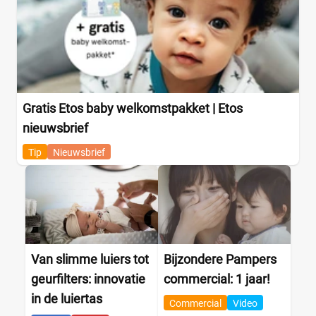
Gratis Etos baby welkomstpakket | Etos
nieuwsbrief
Tip
Nieuwsbrief
Van slimme luiers tot
Bijzondere Pampers
geurfilters: innovatie
commercial: 1 jaar!
in de luiertas
Commercial
Video