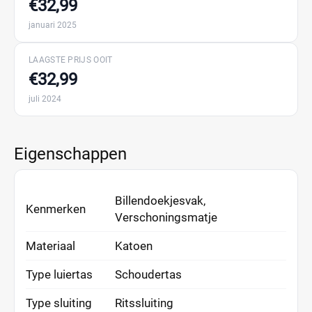
€32,99
januari 2025
LAAGSTE PRIJS OOIT
€32,99
juli 2024
Eigenschappen
Billendoekjesvak,
Kenmerken
Verschoningsmatje
Materiaal
Katoen
Type luiertas
Schoudertas
Type sluiting
Ritssluiting