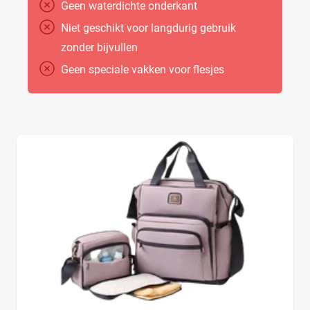
Geen waterdichte onderkant
Niet geschikt voor langdurig gebruik
zonder bijvullen
Geen speciale vakken voor flesjes