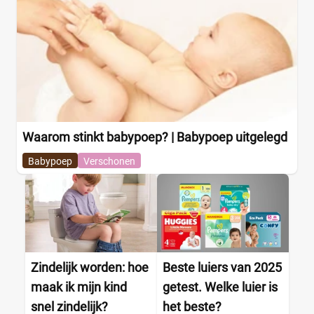
Waarom stinkt babypoep? | Babypoep uitgelegd
Babypoep
Verschonen
Zindelijk worden: hoe
Beste luiers van 2025
maak ik mijn kind
getest. Welke luier is
snel zindelijk?
het beste?