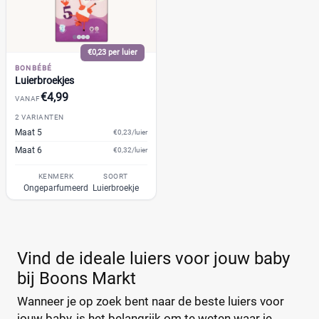
13+
(0)
14+
(0)
2
€0,23 per luier
(1)
BONBÉBÉ
2-15+
(0)
Luierbroekjes
2-3
(1)
€4,99
VANAF
+26 meer
▼
2 VARIANTEN
Maat 5
€0,23/luier
Maat 6
€0,32/luier
Kenmerk
KENMERK
SOORT
Milieuvriendelijk
(0)
Ongeparfumeerd
Luierbroekje
Ongeparfumeerd
(2)
Urine-indicator
(8)
Vind de ideale luiers voor jouw baby
Geslacht
bij Boons Markt
Wanneer je op zoek bent naar de beste luiers voor
Jongen
(3)
jouw baby, is het belangrijk om te weten waar je