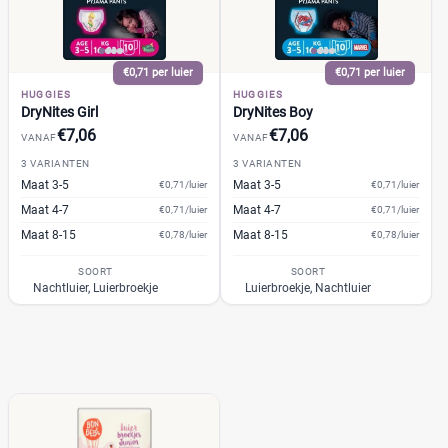
Trekpleister
(0)
Wiona
(0)
€0,71 per luier
€0,71 per luier
0
20
40
60
HUGGIES
HUGGIES
DryNites Girl
DryNites Boy
Verpakking
€7,06
€7,06
VANAF
VANAF
3 VARIANTEN
3 VARIANTEN
Maandbox
(14)
Maat 3-5
Maat 3-5
€0,71/luier
€0,71/luier
Standaard pak
(27)
Maat 4-7
Maat 4-7
€0,71/luier
€0,71/luier
Voordeelpak
(20)
Maat 8-15
Maat 8-15
€0,78/luier
€0,78/luier
Voorraadbox
(10)
SOORT
SOORT
Nachtluier, Luierbroekje
Luierbroekje, Nachtluier
Maat
0
(0)
1
(1)