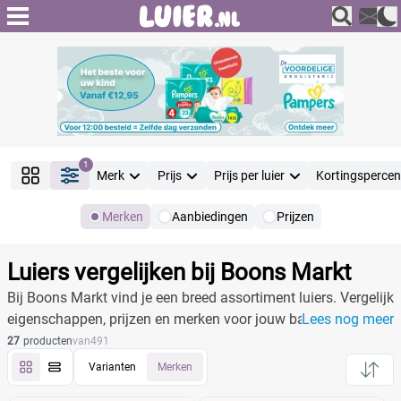
1
Merk
Prijs
Prijs per luier
Kortingsperce
Merken
Aanbiedingen
Prijzen
Producten
Filter
Luiers vergelijken bij Boons Markt
Reset alle filters
Bij Boons Markt vind je een breed assortiment luiers. Vergelijk
eigenschappen, prijzen en merken voor jouw baby.
Lees nog meer
27
producten
van
491
Merk
Varianten
Merken