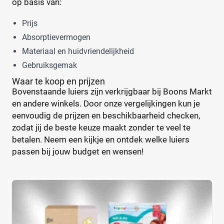
Webshop
op basis van:
(485)
Amazon
(27)
Prijs
Babydrogist
(37)
Absorptievermogen
BigGreenSmile
(17)
Materiaal en huidvriendelijkheid
Bol
(116)
Gebruiksgemak
+9 meer
▼
Waar te koop en prijzen
Bovenstaande luiers zijn verkrijgbaar bij Boons Markt
en andere winkels. Door onze vergelijkingen kun je
eenvoudig de prijzen en beschikbaarheid checken,
zodat jij de beste keuze maakt zonder te veel te
betalen. Neem een kijkje en ontdek welke luiers
passen bij jouw budget en wensen!