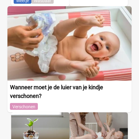
Weetje
Wasbaar
Wanneer moet je de luier van je kindje
verschonen?
Verschonen