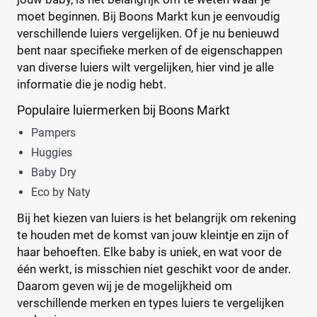
Jongen en meisje
(21)
moet beginnen. Bij Boons Markt kun je eenvoudig
Meisje
(3)
verschillende luiers vergelijken. Of je nu benieuwd
bent naar specifieke merken of de eigenschappen
Winkel
van diverse luiers wilt vergelijken, hier vind je alle
Reset
informatie die je nodig hebt.
Populaire luiermerken bij Boons Markt
Drogist
(98)
Pampers
Etos
(30)
Huggies
Kruidvat
(45)
Baby Dry
Trekpleister
(23)
Eco by Naty
Supermarkt
(238)
Bij het kiezen van luiers is het belangrijk om rekening
Boon's Markt
(27)
te houden met de komst van jouw kleintje en zijn of
Albert Heijn
(48)
haar behoeften. Elke baby is uniek, en wat voor de
Aldi
(5)
één werkt, is misschien niet geschikt voor de ander.
Dekamarkt
(15)
Daarom geven wij je de mogelijkheid om
+9 meer
▼
verschillende merken en types luiers te vergelijken