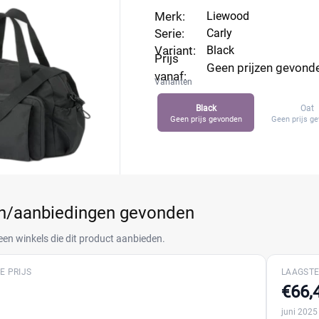
Merk:
Liewood
Serie:
Carly
Variant:
Black
Prijs
Geen prijzen gevond
vanaf:
Varianten
Black
Oat
Geen prijs gevonden
Geen prijs g
en/aanbiedingen gevonden
een winkels die dit product aanbieden.
E PRIJS
LAAGSTE
€66,
juni 2025