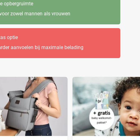
e opbergruimte
 voor zowel mannen als vrouwen
as optie
rder aanvoelen bij maximale belading