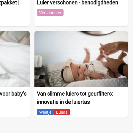
pakket |
Luier verschonen - benodigdheden
Verschonen
voor baby’s
Van slimme luiers tot geurfilters:
innovatie in de luiertas
Weetje
Luiers