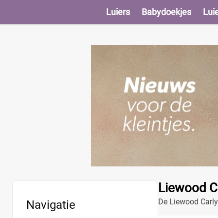
Luiers
Babydoekjes
Lui
Liewood C
De Liewood Carly 
Navigatie
binnenzijde is dez