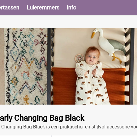
ertassen
Luieremmers
Info
arly Changing Bag Black
Changing Bag Black is een praktischer en stijlvol accessoire voo
e luiertas een ideale keuze voor het verzorgen van je baby terwijl