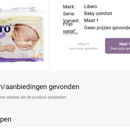
asgeboren baby. Vergelijk de prijs per luier en vind de beste
Merk:
Libero
Serie:
Baby comfort
Variant:
Maat 1
Prijs
Geen prijzen gevond
vanaf:
Varianten
Maat 0
Maat 
Geen prijs gevonden
Geen prijs g
en/aanbiedingen gevonden
een winkels die dit product aanbieden.
ppen