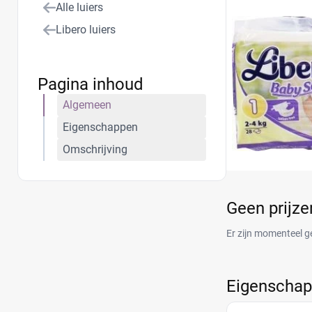
Alle luiers
comfort van je p
Libero luiers
Pagina inhoud
Algemeen
Eigenschappen
Omschrijving
Geen prijz
Er zijn momenteel g
Eigenscha