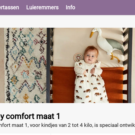
ertassen
Luieremmers
Info
by comfort maat 1
ort maat 1, voor kindjes van 2 tot 4 kilo, is speciaal ont
 absorberend vermogen en verminderd lekken aanzienlijk. De