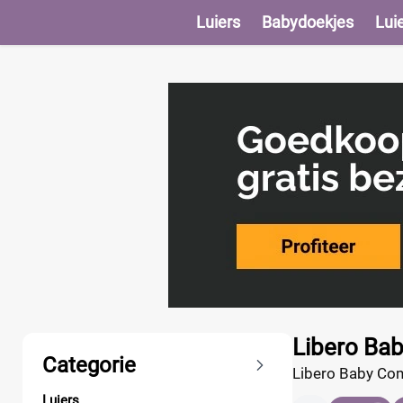
Luiers
Babydoekjes
Lui
Producten
Libero Ba
Categorie
Libero Baby Com
vermogen en ver
Luiers