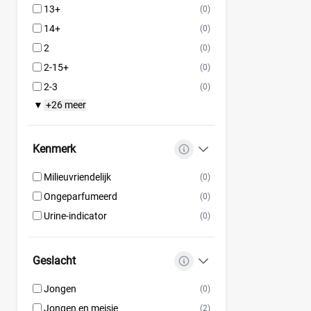
13+
(0)
14+
(0)
2
(0)
2-15+
(0)
2-3
(0)
+26 meer
▼
Kenmerk
Milieuvriendelijk
(0)
Ongeparfumeerd
(0)
Urine-indicator
(0)
Geslacht
Jongen
(0)
Jongen en meisje
(2)