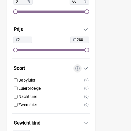
Europrofit
(2)
%
%
GhaZoo
(4)
Jumbo
(12)
Kruidvat
(42)
Prijs
Lillydoo
(18)
€
€
Lupilu
(8)
Magics
(10)
Mamia
(7)
Muumi
(10)
Soort
Naty
(10)
Babyluier
(2)
Pura
(9)
Luierbroekje
(0)
Rascal + Friends
(11)
Nachtluier
(0)
SweetCare
(16)
Zwemluier
(0)
Teddy Care
(3)
Tidoo
(8)
Gewicht kind
Toujours
(5)