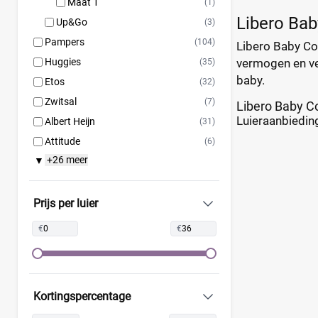
Maat 1
(1)
Libero Ba
Up&Go
(3)
Pampers
(104)
Libero Baby Co
Huggies
vermogen en ve
(35)
baby.
Etos
(32)
Zwitsal
(7)
Libero Baby C
Luieraanbieding
Albert Heijn
(31)
Attitude
(6)
+26 meer
▼
Bambo Nature
(14)
Bebino
(9)
Bonbébé
(11)
Prijs per luier
Bumblies
(9)
€
€
Confy
(9)
DA
(7)
Dodot
(24)
Kortingspercentage
Dotties
(5)