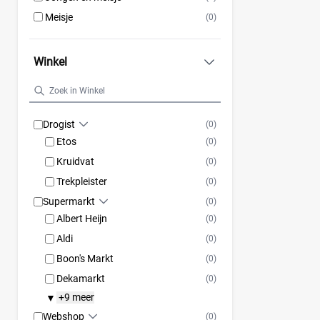
Meisje
(0)
Winkel
Drogist
(0)
Etos
(0)
Kruidvat
(0)
Trekpleister
(0)
Supermarkt
(0)
Albert Heijn
(0)
Aldi
(0)
Boon's Markt
(0)
Dekamarkt
(0)
+9 meer
▼
Webshop
(0)