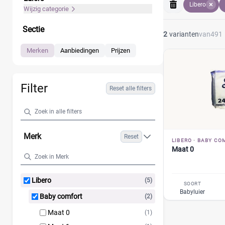
Libero
baby. Vergelijk d
Wijzig categorie
Sectie
2
varianten
van
491
Merken
Aanbiedingen
Prijzen
Filter
Reset alle filters
Merk
Reset
LIBERO
·
BABY CO
Maat 0
Libero
(5)
SOORT
Babyluier
Baby comfort
(2)
Maat 0
(1)