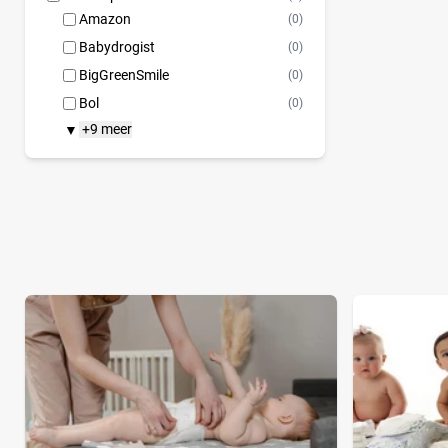
Amazon
(0)
Babydrogist
(0)
BigGreenSmile
(0)
Bol
(0)
+9 meer
▼