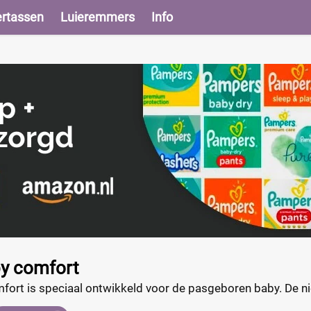
ertassen
Luieremmers
Info
by comfort
fort is speciaal ontwikkeld voor de pasgeboren baby. De 
minderd lekken aanzienlijk. De unieke en elastische pasvor