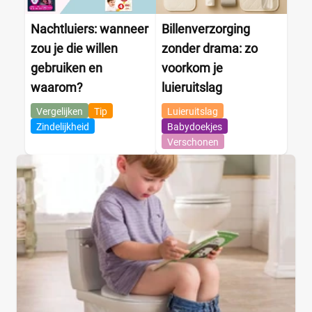
Nachtluiers: wanneer
Billenverzorging
zou je die willen
zonder drama: zo
gebruiken en
voorkom je
waarom?
luieruitslag
Vergelijken
Tip
Luieruitslag
Zindelijkheid
Babydoekjes
Verschonen