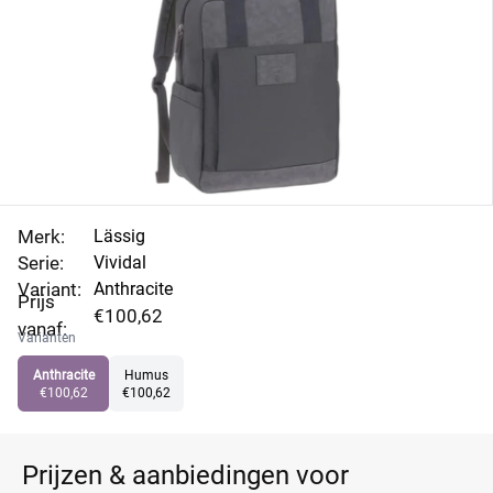
Merk:
Lässig
Serie:
Vividal
Variant:
Anthracite
Prijs
€100,62
vanaf:
Varianten
Anthracite
Humus
€100,62
€100,62
Prijzen & aanbiedingen voor