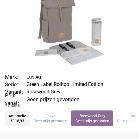
Merk:
Lässig
Serie:
Green Label Rolltop Limited Edition
Variant:
Rosewood Grey
Prijs
Geen prijzen gevonden
vanaf:
Varianten
Anthracite
Ecoya
Rosewood Grey
Sand
€118,93
Geen prijs gevonden
Geen prijs gevonden
Geen prijs g