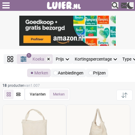
1
Koeka
Prijs
Kortingspercentage
Type
Merken
Aanbiedingen
Prijzen
Producten
18
producten
van
1.007
Filter
Reset alle filters
Varianten
Merken
Merk
Reset