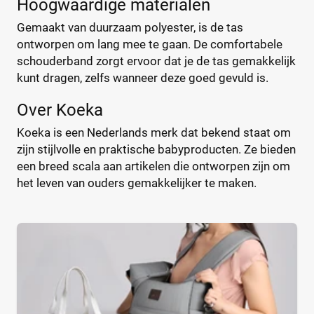
Type
Hoogwaardige materialen
ByKay
(13)
Gemaakt van duurzaam polyester, is de tas
Calgary
Handtas
(1)
(0)
ontworpen om lang mee te gaan. De comfortabele
CamCam
Luier etui
(9)
(0)
schouderband zorgt ervoor dat je de tas gemakkelijk
Caramel et Cie
Organizer
(2)
(0)
kunt dragen, zelfs wanneer deze goed gevuld is.
CaravanBag
Rugtas
(1)
(0)
Over Koeka
Charm London
Schoudertas
(1)
(4)
Chicago
(1)
Koeka is een Nederlands merk dat bekend staat om
CHILDHOME
zijn stijlvolle en praktische babyproducten. Ze bieden
(31)
Kleur
een breed scala aan artikelen die ontworpen zijn om
CHILDHOME Vilten
(1)
het leven van ouders gemakkelijker te maken.
Chipolino
(3)
Cowboysbag
(18)
Beige
(1)
Cybex
(12)
Blauw
(0)
DJECO
(2)
Bruin
(0)
Done by deer
(22)
Geel
(0)
Dooky
(2)
Grijs
(0)
Doona Essential
(1)
Groen
(1)