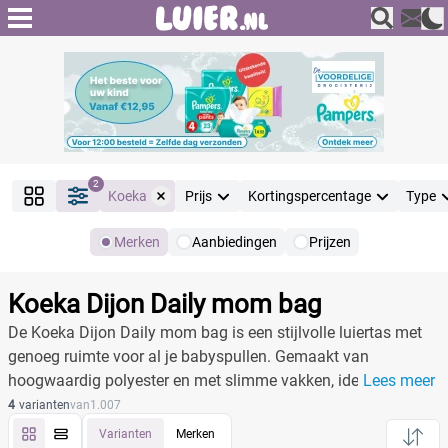
2
Koeka
Prijs
Kortingspercentage
Type
Merken
Aanbiedingen
Prijzen
Producten
Filter
Koeka Dijon Daily mom bag
Reset alle filters
De Koeka Dijon Daily mom bag is een stijlvolle luiertas met
genoeg ruimte voor al je babyspullen. Gemaakt van
hoogwaardig polyester en met slimme vakken, ideaal voor
Lees meer
Merk
Reset
drukke ouders.
4
varianten
van
1.007
Varianten
Merken