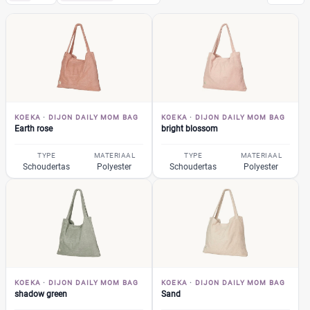
Koeka
(18)
Dijon Daily mom bag
(4)
Earth rose
(1)
bright blossom
(1)
shadow green
(1)
KOEKA
·
DIJON DAILY MOM BAG
KOEKA
·
DIJON DAILY MOM BAG
Sand
(1)
Earth rose
bright blossom
Amsterdam Mom
(2)
TYPE
MATERIAAL
TYPE
MATERIAAL
Oddi Mom bag
Schoudertas
Polyester
Schoudertas
Polyester
(2)
Vik Mom Bag
(4)
Flower Crown Mom bag naturel
(1)
Playa Ocean
(1)
Mom bag sand
(1)
+3 meer
▼
Bambino Mio
(2)
KOEKA
·
DIJON DAILY MOM BAG
KOEKA
·
DIJON DAILY MOM BAG
shadow green
Sand
A Little Lovely Company
(5)