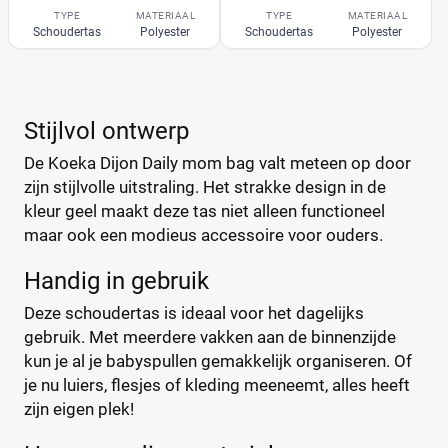
ABC Design
(26)
TYPE
MATERIAAL
TYPE
MATERIAAL
Schoudertas
Polyester
Schoudertas
Polyester
ATMOSPHERA
(1)
BABY ON BOARD
(4)
Baby Ono
(1)
+122 meer
▼
Stijlvol ontwerp
Baby Roll
(5)
Babymel
(9)
De Koeka Dijon Daily mom bag valt meteen op door
Babymoov
(15)
Prijs
zijn stijlvolle uitstraling. Het strakke design in de
kleur geel maakt deze tas niet alleen functioneel
Badabulle
(5)
€
€
maar ook een modieus accessoire voor ouders.
Beaba
(19)
Beagles
(6)
Handig in gebruik
Beagles Gandia
(2)
Deze schoudertas is ideaal voor het dagelijks
Kortingspercentage
BEARTOP
(1)
gebruik. Met meerdere vakken aan de binnenzijde
Bébé-Jou
(2)
%
%
kun je al je babyspullen gemakkelijk organiseren. Of
Bébécar
(7)
je nu luiers, flesjes of kleding meeneemt, alles heeft
Bilbao
zijn eigen plek!
(1)
Bugaboo
(22)