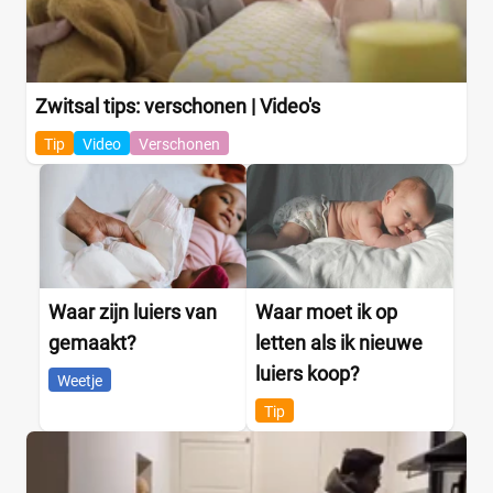
Zwitsal tips: verschonen | Video's
Tip
Video
Verschonen
Waar zijn luiers van
Waar moet ik op
gemaakt?
letten als ik nieuwe
luiers koop?
Weetje
Tip