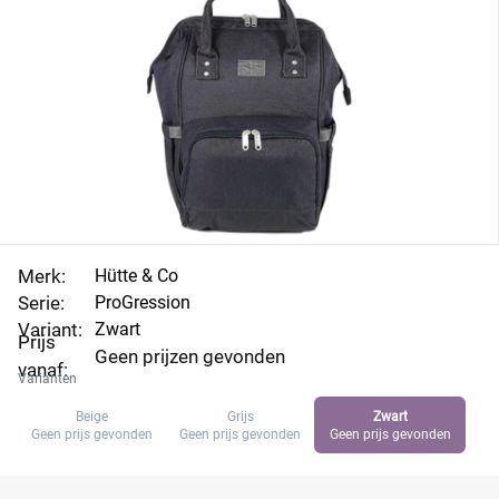
Merk:
Hütte & Co
Serie:
ProGression
Variant:
Zwart
Prijs
Geen prijzen gevonden
vanaf:
Varianten
Beige
Grijs
Zwart
Geen prijs gevonden
Geen prijs gevonden
Geen prijs gevonden