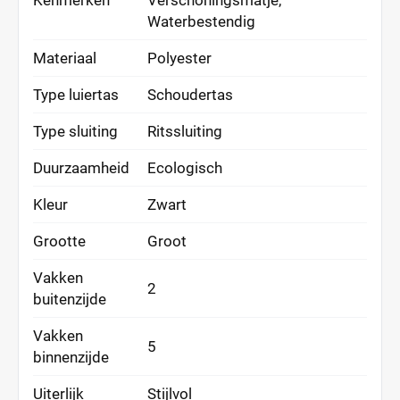
Kenmerken
Verschoningsmatje,
Waterbestendig
Materiaal
Polyester
Type luiertas
Schoudertas
Type sluiting
Ritssluiting
Duurzaamheid
Ecologisch
Kleur
Zwart
Grootte
Groot
Vakken
2
buitenzijde
Vakken
5
binnenzijde
Uiterlijk
Stijlvol