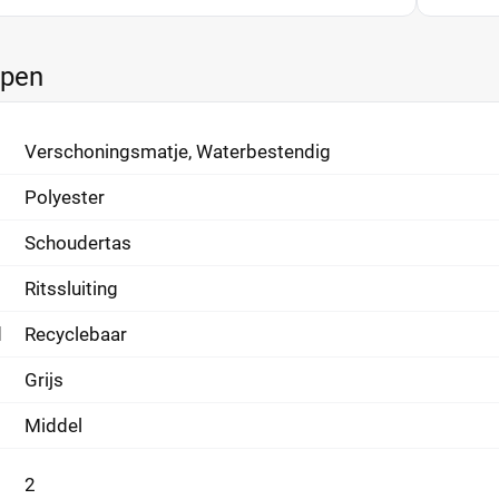
ppen
Verschoningsmatje, Waterbestendig
Polyester
Schoudertas
Ritssluiting
d
Recyclebaar
Grijs
Middel
2