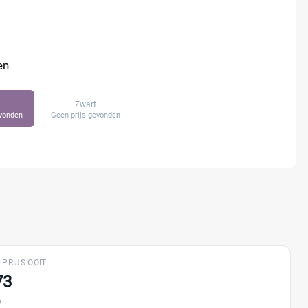
en
Zwart
evonden
Geen prijs gevonden
 PRIJS OOIT
73
5