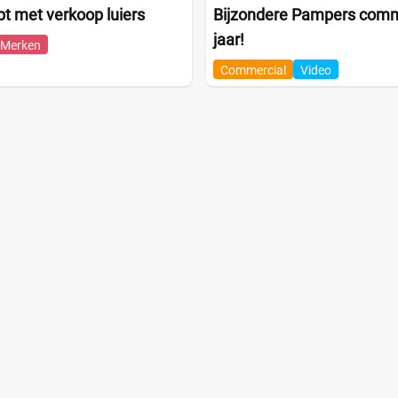
pt met verkoop luiers
Bijzondere Pampers comme
jaar!
Merken
Commercial
Video