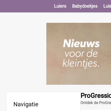
Luiers
Babydoekjes
Lui
ProGression
Ontdek de ProGress
Navigatie
onderweg.