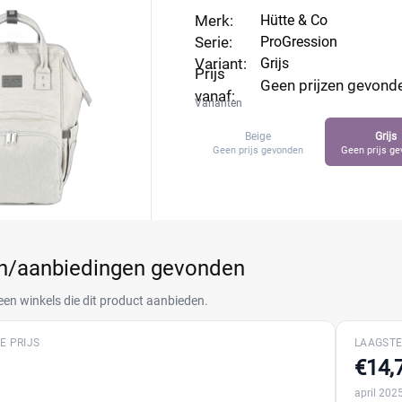
Merk:
Hütte & Co
Serie:
ProGression
Variant:
Grijs
Prijs
Geen prijzen gevond
vanaf:
Varianten
Beige
Grijs
Geen prijs gevonden
Geen prijs g
en/aanbiedingen gevonden
een winkels die dit product aanbieden.
E PRIJS
LAAGSTE
€14,
april 202