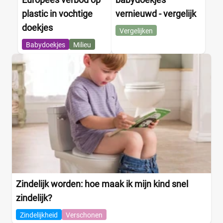
plastic in vochtige
vernieuwd - vergelijk
doekjes
Vergelijken
Babydoekjes
Milieu
Zindelijk worden: hoe maak ik mijn kind snel
zindelijk?
Zindelijkheid
Verschonen