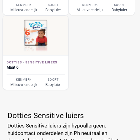
Bonbébé
KENMERK
SOORT
KENMERK
SOORT
(11)
Prijs per luier
Milieuvriendelijk
Babyluier
Milieuvriendelijk
Babyluier
Bumblies
(9)
€
€
Confy
(9)
DA
(7)
Dodot
(24)
Kortingspercentage
Europrofit
(2)
GhaZoo
(4)
%
%
DOTTIES
·
SENSITIVE LUIERS
Jumbo
(12)
Maat 6
Kruidvat
(42)
KENMERK
SOORT
Libero
(5)
Milieuvriendelijk
Babyluier
Prijs
Lillydoo
(18)
€
€
Lupilu
(8)
Magics
(10)
Dotties Sensitive luiers
Mamia
(7)
Dotties Sensitive luiers zijn hypoallergeen,
Muumi
(10)
Soort
huidcontact onderdelen zijn Ph neutraal en
Naty
(10)