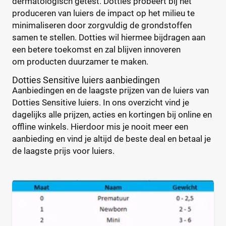
dermatologisch getest. Dotties probeert bij het
Babyluier
(5)
Pura
(9)
produceren van luiers de impact op het milieu te
Luierbroekje
(0)
Rascal + Friends
(11)
minimaliseren door zorgvuldig de grondstoffen
Nachtluier
(0)
samen te stellen. Dotties wil hiermee bijdragen aan
SweetCare
(16)
Zwemluier
(0)
een betere toekomst en zal blijven innoveren
Teddy Care
(3)
om producten duurzamer te maken.
Tidoo
(8)
Gewicht kind
Dotties Sensitive luiers aanbiedingen
Toujours
(5)
Aanbiedingen en de laagste prijzen van de luiers van
Trekpleister
(4)
Dotties Sensitive luiers. In ons overzicht vind je
Wiona
(4)
dagelijks alle prijzen, acties en kortingen bij online en
offline winkels. Hierdoor mis je nooit meer een
0
20
40
60
aanbieding en vind je altijd de beste deal en betaal je
de laagste prijs voor luiers.
Verpakking
Maandbox
(0)
Standaard pak
(0)
Voordeelpak
(0)
Voorraadbox
(0)