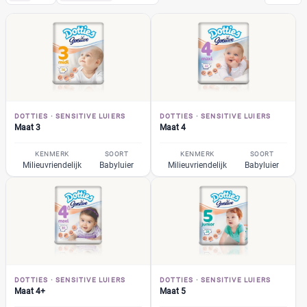
Dotties
(5)
Sensitive luiers
(5)
Maat 3
(1)
Maat 4
(1)
Maat 4+
(1)
DOTTIES
·
SENSITIVE LUIERS
DOTTIES
·
SENSITIVE LUIERS
Maat 5
(1)
Maat 3
Maat 4
Maat 6
(1)
KENMERK
SOORT
KENMERK
SOORT
Pampers
Milieuvriendelijk
Babyluier
Milieuvriendelijk
Babyluier
(104)
Huggies
(35)
Etos
(32)
Zwitsal
(7)
Albert Heijn
(31)
Attitude
(6)
+26 meer
▼
Bambo Nature
(14)
DOTTIES
·
SENSITIVE LUIERS
DOTTIES
·
SENSITIVE LUIERS
Maat 4+
Maat 5
Bebino
(9)