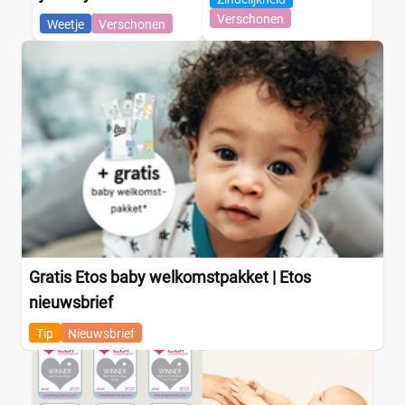
Ongeparfumeerd
(0)
Verschonen
Weetje
Verschonen
Urine-indicator
(0)
Geslacht
Jongen
(0)
Jongen en meisje
(5)
Meisje
(0)
Winkel
Gratis Etos baby welkomstpakket | Etos
nieuwsbrief
Drogist
(0)
Tip
Nieuwsbrief
Etos
(0)
Kruidvat
(0)
Trekpleister
(0)