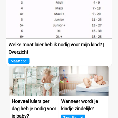
Maat
0
(0)
1
Welke maat luier heb ik nodig voor mijn kind? |
(0)
13+
Overzicht
(0)
14+
(0)
Maattabel
2
(0)
2-15+
(0)
2-3
(0)
+26 meer
▼
Hoeveel luiers per
Wanneer wordt je
Kenmerk
dag heb je nodig voor
kindje zindelijk?
Milieuvriendelijk
(5)
je baby?
Zindelijkheid