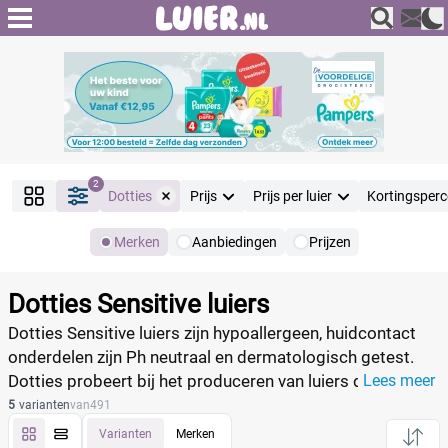
2
Dotties
Prijs
Prijs per luier
Kortingsper
Merken
Aanbiedingen
Prijzen
Producten
Filter
Dotties Sensitive luiers
Reset alle filters
Dotties Sensitive luiers zijn hypoallergeen, huidcontact
onderdelen zijn Ph neutraal en dermatologisch getest.
Dotties probeert bij het produceren van luiers de impact
Lees meer
Merk
Reset
op het milieu te minimaliseren. Vergelijk de prijs per luier
5
varianten
van
491
en vind de laagste prijs per luier.
Varianten
Merken