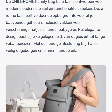
De CHILDHOME Family Bag Luiertas is ontworpen voor
Effen
(0)
Laessig Goldie Up
(1)
moderne ouders die stijl en functionaliteit zoeken. Deze
Gedurfd
(0)
Lässig
(35)
ruime tas heeft voldoende opbergruimte voor al je
Simpel
(0)
Leclerc
(12)
babybenodigdheden, inclusief vakken voor
Stijlvol
(13)
Liewood
(5)
verschoningsmatjes en ander babygerei. Het elegante
LIL' ATELIER
(1)
design past bij elke gelegenheid, van dagjes uit tot lange
Little Company
(20)
Geschikt voor mannen en vrouwen
vakantiereizen. Met de handige ritssluiting blijft alles
Little Indians
(2)
Beide
(12)
veilig opgeborgen en binnen handbereik.
Luma
(1)
Mannen
(0)
MAMALICIOUS
(5)
Vrouwen
(0)
Maxi-Cosi luiertas modern bag
(1)
Merkloos
(39)
Grootte
Micmacbags
(2)
MILAN
(1)
Groot
(5)
Milinane
(5)
Klein
(0)
Mima Zigi Sporty
(1)
Middel
(8)
MIMMTI
(10)