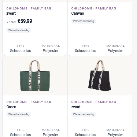
Blauw
(1)
CHILDHOME
·
FAMILY BAG
CHILDHOME
·
FAMILY BAG
Bambino Mio
(2)
zwart
Canvas
€59,99
A Little Lovely Company
Waterbestendig
(5)
VANAF
ABC Design
(26)
Waterbestendig
ATMOSPHERA
(1)
TYPE
MATERIAAL
TYPE
MATERIAAL
BABY ON BOARD
(4)
Schoudertas
Polyester
Schoudertas
Polyester
Baby Ono
(1)
+122 meer
▼
Baby Roll
(5)
Babymel
(9)
Babymoov
(15)
Prijs
Badabulle
(5)
€
€
Beaba
(19)
CHILDHOME
·
FAMILY BAG
CHILDHOME
·
FAMILY BAG
Beagles
Groen
zwart
(6)
Waterbestendig
Waterbestendig
Beagles Gandia
(2)
Kortingspercentage
BEARTOP
(1)
TYPE
MATERIAAL
TYPE
MATERIAAL
Bébé-Jou
(2)
%
%
Schoudertas
Polyester
Schoudertas
Polyester