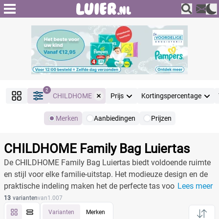
2
CHILDHOME
Prijs
Kortingspercentage
Merken
Aanbiedingen
Prijzen
Producten
Filter
CHILDHOME Family Bag Luiertas
Reset alle filters
De CHILDHOME Family Bag Luiertas biedt voldoende ruimte
en stijl voor elke familie-uitstap. Het modieuze design en de
praktische indeling maken het de perfecte tas voor onderweg.
Lees meer
Merk
Reset
13
varianten
van
1.007
Houd alles binnen handbereik met deze veelzijdige en
Varianten
Merken