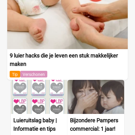
Parijs BEABA
(7)
pasito a pasito
(17)
Peg Perego
(9)
Pluim
(5)
Poppen
(1)
RAMBUX
(1)
Sherpa Plume
9 luier hacks die je leven een stuk makkelijker
(1)
Silver Cross
maken
(3)
SkipHop
(1)
Tip
Verschonen
Snoozzz
(1)
Stella Bag
(1)
Stokke
(10)
Storksak
(15)
STUDIO Ivana
(6)
Luieruitslag baby |
Bijzondere Pampers
Studio Noos
(24)
Informatie en tips
commercial: 1 jaar!
Summer
(2)