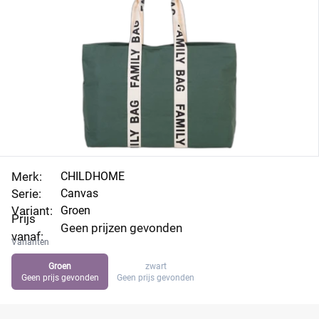
Merk:
CHILDHOME
Serie:
Canvas
Variant:
Groen
Prijs
Geen prijzen gevonden
vanaf:
Varianten
Groen
zwart
Geen prijs gevonden
Geen prijs gevonden