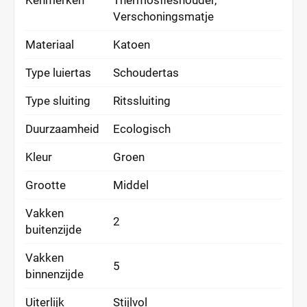
Kenmerken
Thermosfleshouder,
Verschoningsmatje
Materiaal
Katoen
Type luiertas
Schoudertas
Type sluiting
Ritssluiting
Duurzaamheid
Ecologisch
Kleur
Groen
Grootte
Middel
Vakken
2
buitenzijde
Vakken
5
binnenzijde
Uiterlijk
Stijlvol