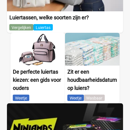
Luiertassen, welke soorten zijn er?
Vergelijken
Luiertas
De perfecte luiertas
Zit er een
kiezen: een gids voor
houdbaarheidsdatum
ouders
op luiers?
Weetje
Weetje
Wasbaar