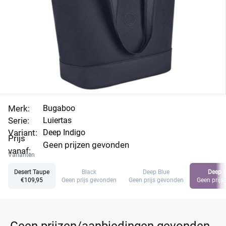
Merk:
Bugaboo
Serie:
Luiertas
Variant:
Deep Indigo
Prijs
Geen prijzen gevonden
vanaf:
Varianten
Desert Taupe
Black
Deep Blue
Deep I
€109,95
Geen prijs gevonden
Geen prijs gevonden
Geen prijs