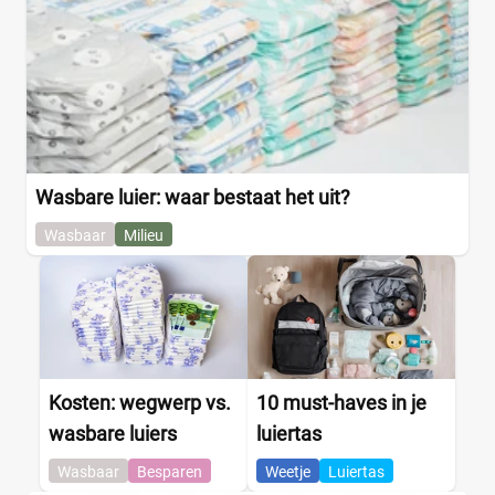
Wasbare luier: waar bestaat het uit?
Wasbaar
Milieu
Kosten: wegwerp vs.
10 must-haves in je
wasbare luiers
luiertas
Wasbaar
Besparen
Weetje
Luiertas