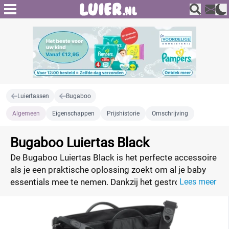
Luiertassen
Bugaboo
Algemeen
Eigenschappen
Prijshistorie
Omschrijving
Bugaboo Luiertas Black
De Bugaboo Luiertas Black is het perfecte accessoire
als je een praktische oplossing zoekt om al je baby
essentials mee te nemen. Dankzij het gestroomlijnde
Lees meer
ontwerp past de zwarte luiertas perfect bij jouw
stijl. Vergelijk de prijzen van de luiertas en vind de
beste deal.