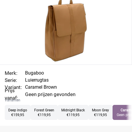
overal de mogelijkheid om je kleintje te verschonen.
Vergelijk de prijzen en vind de beste deal.
Merk:
Bugaboo
Serie:
Luierrugtas
Variant:
Caramel Brown
Prijs
Geen prijzen gevonden
vanaf:
Varianten
Deep indigo
Forest Green
Midnight Black
Moon Grey
Carame
€159,95
€119,95
€119,95
€119,95
Geen prij