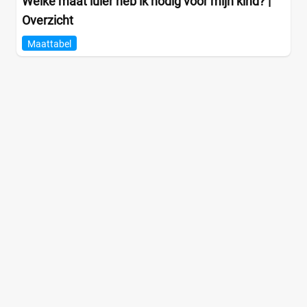
Welke maat luier heb ik nodig voor mijn kind? |
Overzicht
Maattabel