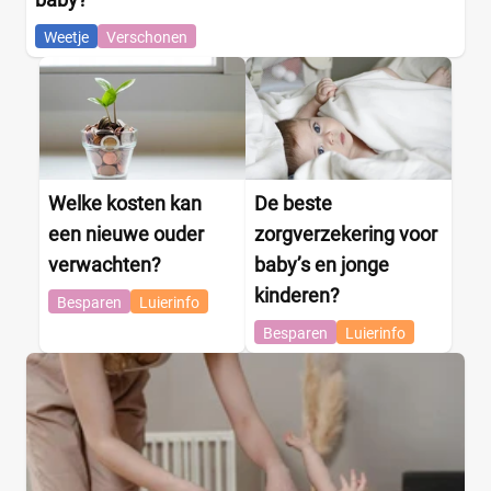
Weetje
Verschonen
Welke kosten kan
De beste
een nieuwe ouder
zorgverzekering voor
verwachten?
baby’s en jonge
kinderen?
Besparen
Luierinfo
Besparen
Luierinfo