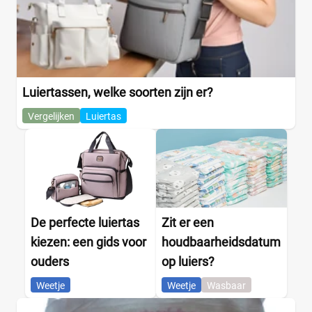
Luiertassen, welke soorten zijn er?
Vergelijken
Luiertas
De perfecte luiertas
Zit er een
kiezen: een gids voor
houdbaarheidsdatum
ouders
op luiers?
Weetje
Weetje
Wasbaar