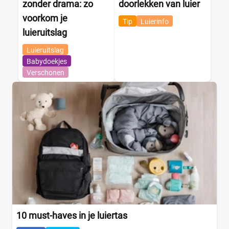
zonder drama: zo
doorlekken van luier
voorkom je
Tip
Luierinfo
luieruitslag
Luieruitslag
Babydoekjes
Verschonen
10 must-haves in je luiertas