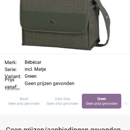
Merk:
Bébécar
Serie:
incl. Matje
Variant:
Green
Prijs
Geen prijzen gevonden
vanaf:
Varianten
Black
Dark Grey
Green
Geen prijs gevonden
Geen prijs gevonden
Geen prijs gevonden
Gee