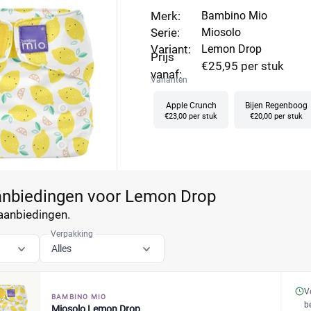
Merk:
Bambino Mio
Serie:
Miosolo
Variant:
Lemon Drop
Prijs
€25,95 per stuk
vanaf:
Varianten
Apple Crunch
Bijen Regenboog
€23,00 per stuk
€20,00 per stuk
aanbiedingen voor Lemon Drop
aanbiedingen.
Verpakking
Alles
V
BAMBINO MIO
b
Miosolo Lemon Drop