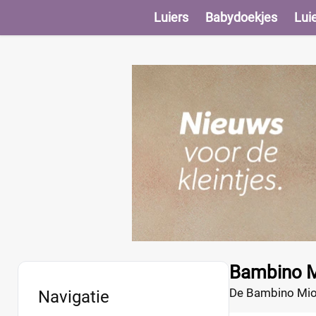
Luiers
Babydoekjes
Lui
Bambino M
De Bambino Mio M
Navigatie
gebruiken is als