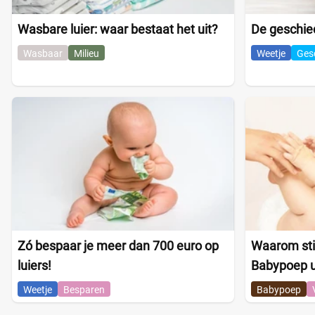
Wasbare luier: waar bestaat het uit?
De geschied
Wasbaar
Milieu
Weetje
Ges
Zó bespaar je meer dan 700 euro op
Waarom sti
luiers!
Babypoep u
Weetje
Besparen
Babypoep