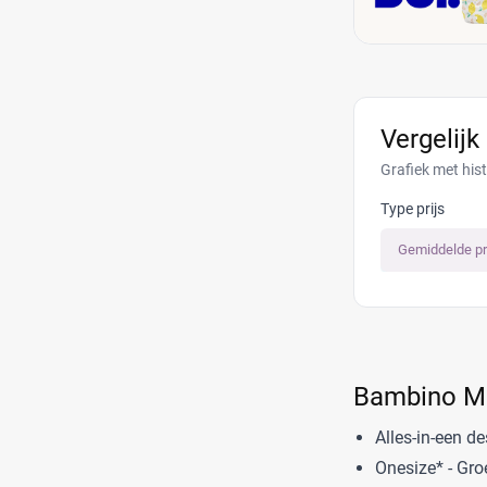
Vergelijk
Grafiek met his
Type prijs
Gemiddelde pr
Bambino M
Alles-in-een d
Onesize* - Gro