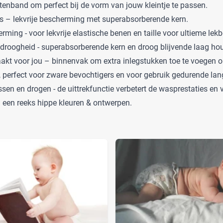
ittenband om perfect bij de vorm van jouw kleintje te passen.
s – lekvrije bescherming met superabsorberende kern.
ming - voor lekvrije elastische benen en taille voor ultieme le
droogheid - superabsorberende kern en droog blijvende laag ho
kt voor jou – binnenvak om extra inlegstukken toe te voegen 
, perfect voor zware bevochtigers en voor gebruik gedurende lang
en en drogen - de uittrekfunctie verbetert de wasprestaties en v
 een reeks hippe kleuren & ontwerpen.