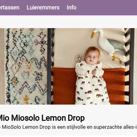
ertassen
Luieremmers
Info
io Miosolo Lemon Drop
ioSolo Lemon Drop is een stijlvolle en superzachte alles-in
 een wegwerp! Profiteer nu van de beste deal!