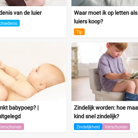
enis van de luier
Waar moet ik op letten als
luiers koop?
chiedenis
Tip
nkt babypoep? |
Zindelijk worden: hoe maak
itgelegd
kind snel zindelijk?
Verschonen
Zindelijkheid
Verschonen