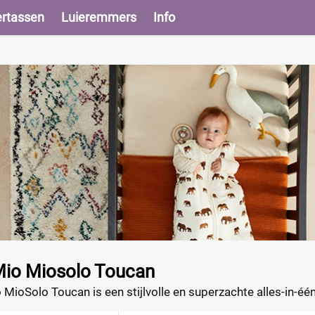
ertassen
Luieremmers
Info
io Miosolo Toucan
ioSolo Toucan is een stijlvolle en superzachte alles-in-één
rp! Profiteer nu van de beste deal!