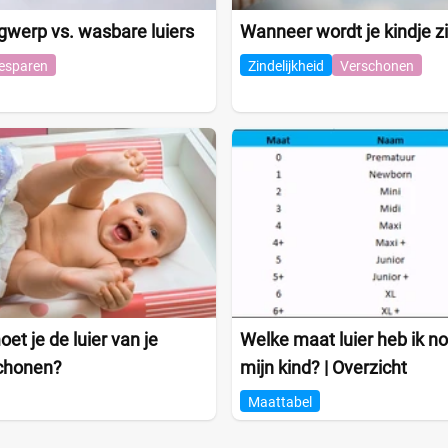
gwerp vs. wasbare luiers
Wanneer wordt je kindje zi
esparen
Zindelijkheid
Verschonen
t je de luier van je
Welke maat luier heb ik no
schonen?
mijn kind? | Overzicht
Maattabel