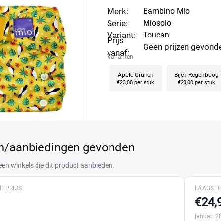
Merk:
Bambino Mio
Serie:
Miosolo
Variant:
Toucan
Prijs
Geen prijzen gevond
vanaf:
Varianten
Apple Crunch
Bijen Regenboog
€23,00 per stuk
€20,00 per stuk
en/aanbiedingen gevonden
een winkels die dit product aanbieden.
E PRIJS
LAAGSTE
€24,
januari 2