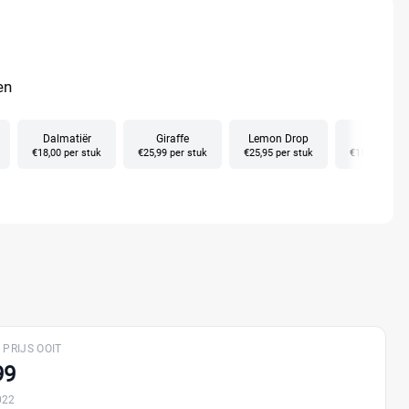
en
Dalmatiër
Giraffe
Lemon Drop
Libellen
€18,00 per stuk
€25,99 per stuk
€25,95 per stuk
€15,00 per s
 PRIJS OOIT
99
022