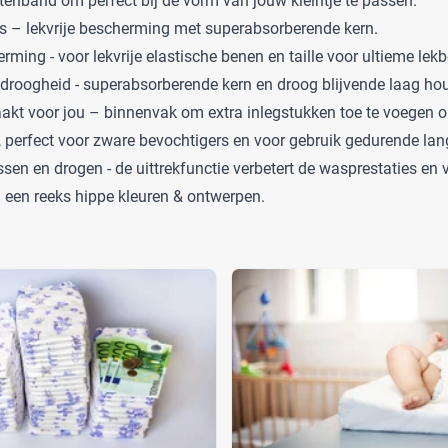
ittenband om perfect bij de vorm van jouw kleintje te passen.
s – lekvrije bescherming met superabsorberende kern.
ming - voor lekvrije elastische benen en taille voor ultieme le
droogheid - superabsorberende kern en droog blijvende laag ho
kt voor jou – binnenvak om extra inlegstukken toe te voegen 
, perfect voor zware bevochtigers en voor gebruik gedurende lang
en en drogen - de uittrekfunctie verbetert de wasprestaties en v
 een reeks hippe kleuren & ontwerpen.