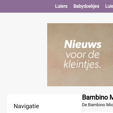
Luiers
Babydoekjes
Lui
Bambino M
De Bambino Mio M
Navigatie
is als een wegwe