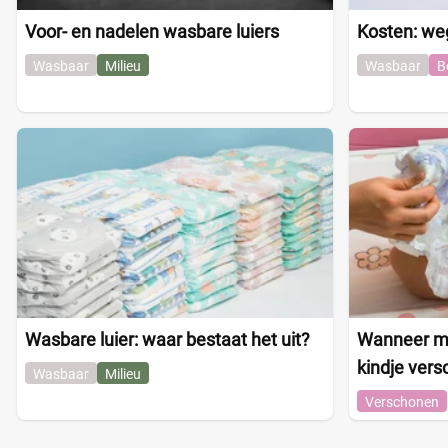
Voor- en nadelen wasbare luiers
Kosten: we
Wasbaar
Milieu
Wasbaar
B
Wasbare luier: waar bestaat het uit?
Wanneer moe
kindje ver
Wasbaar
Milieu
Verschonen