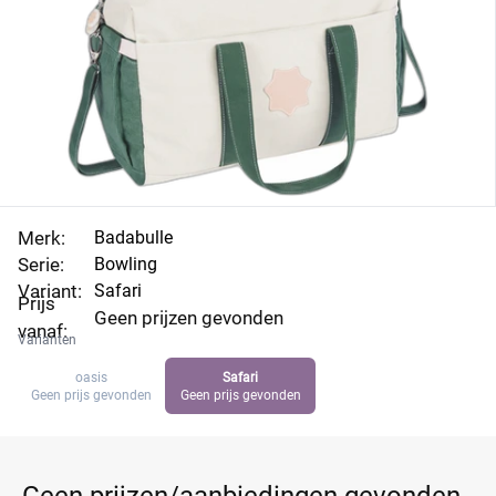
Merk:
Badabulle
Serie:
Bowling
Variant:
Safari
Prijs
Geen prijzen gevonden
vanaf:
Varianten
oasis
Safari
Geen prijs gevonden
Geen prijs gevonden