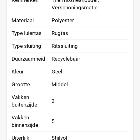
Kenmerken
Thermosfleshouder,
Verschoningsmatje
Materiaal
Polyester
Type luiertas
Rugtas
Type sluiting
Ritssluiting
Duurzaamheid
Recyclebaar
Kleur
Geel
Grootte
Middel
Vakken
2
buitenzijde
Vakken
5
binnenzijde
Uiterlijk
Stijlvol