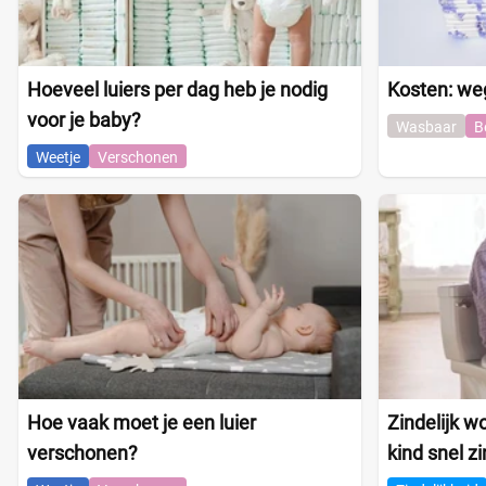
Hoeveel luiers per dag heb je nodig
Kosten: we
voor je baby?
Wasbaar
B
Weetje
Verschonen
Hoe vaak moet je een luier
Zindelijk w
verschonen?
kind snel zi