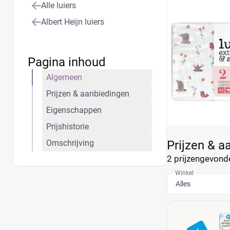
Alle luiers
technologie in d
Albert Heijn luiers
Pagina inhoud
Algemeen
Prijzen & aanbiedingen
Eigenschappen
Prijshistorie
Omschrijving
Prijzen & a
2 prijzen
gevonde
Winkel
Alles