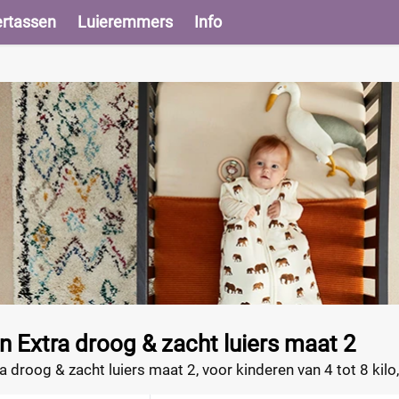
ertassen
Luieremmers
Info
jn Extra droog & zacht luiers maat 2
ra droog & zacht luiers maat 2, voor kinderen van 4 tot 8 kil
hte toplaag. De luiers absorberen uitstekend en zorgen voo