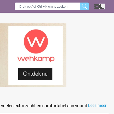
o, voelen extra zacht en comfortabel aan voor de huid
Lees meer
r langdurige droogheid dankzij de Magical Air Channels