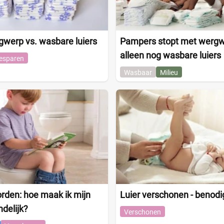
gwerp vs. wasbare luiers
Pampers stopt met wergwe
alleen nog wasbare luiers
esparen
Wasbaar
Milieu
orden: hoe maak ik mijn
Luier verschonen - benod
ndelijk?
Verschonen