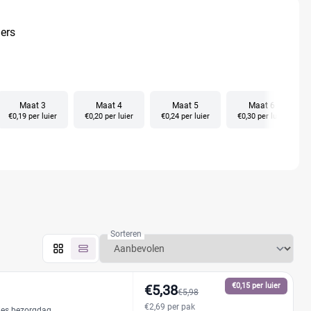
n bestel.
iers
Maat 3
Maat 4
Maat 5
Maat 6
€0,19 per luier
€0,20 per luier
€0,24 per luier
€0,30 per luier
Sorteren
€0,15 per luier
€5,38
€5,98
€2,69 per pak
ies bezorgdag