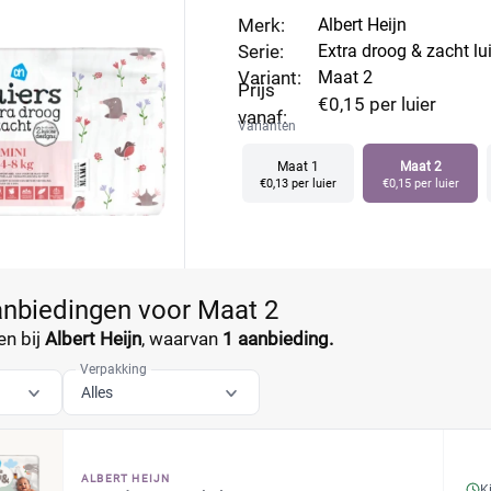
e kern. Vergelijk luieraanbiedingen van Albert Heijn maat 2 e
Merk:
Albert Heijn
Serie:
Extra droog & zacht lu
Variant:
Maat 2
Prijs
€0,15 per luier
vanaf:
Varianten
Maat 1
Maat 2
€0,13 per luier
€0,15 per luier
anbiedingen voor Maat 2
n bij
Albert Heijn
, waarvan
1 aanbieding.
Verpakking
Alles
ALBERT HEIJN
K