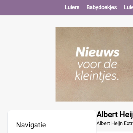
Luiers
Babydoekjes
Lui
Albert Hei
Albert Heijn Ext
Navigatie
door de zeer zac