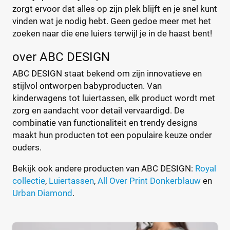
Bébé-Jou
(2)
%
%
zorgt ervoor dat alles op zijn plek blijft en je snel kunt
Bébécar
(7)
vinden wat je nodig hebt. Geen gedoe meer met het
zoeken naar die ene luiers terwijl je in de haast bent!
Bilbao
(1)
Bugaboo
(22)
over ABC DESIGN
Type
ByKay
(13)
ABC DESIGN staat bekend om zijn innovatieve en
Calgary
Handtas
(1)
(0)
stijlvol ontworpen babyproducten. Van
CamCam
Luier etui
(9)
(0)
kinderwagens tot luiertassen, elk product wordt met
Caramel et Cie
Organizer
(2)
(0)
zorg en aandacht voor detail vervaardigd. De
CaravanBag
Rugtas
(1)
(0)
combinatie van functionaliteit en trendy designs
maakt hun producten tot een populaire keuze onder
Charm London
Schoudertas
(1)
(0)
ouders.
Chicago
(1)
CHILDHOME
(31)
Kleur
Bekijk ook andere producten van ABC DESIGN:
Royal
CHILDHOME Vilten
(1)
collectie
,
Luiertassen
,
All Over Print Donkerblauw
en
Chipolino
Urban Diamond
.
(3)
Cowboysbag
(18)
Beige
(0)
Cybex
(12)
Blauw
(0)