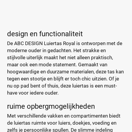
je hebt alles wat je nodig hebt binnen handbereik.
abc-design-luiertas
(0)
Bambino Mio
(2)
A Little Lovely Company
(5)
design en functionaliteit
ABC Design
(26)
De ABC DESIGN Luiertas Royal is ontworpen met de
ATMOSPHERA
(1)
moderne ouder in gedachten. Het strakke en
BABY ON BOARD
(4)
stijlvolle uiterlijk maakt het niet alleen praktisch,
Baby Ono
(1)
maar ook een mode statement. Gemaakt van
+123 meer
▼
Baby Roll
(5)
hoogwaardige en duurzame materialen, deze tas kan
Babymel
(9)
tegen een stootje en blijft er toch chic uitzien. Of je
nu op pad bent of thuis, deze luiertas is een must-
Babymoov
(15)
Prijs
have voor iedere ouder.
Badabulle
(5)
€
€
Beaba
(19)
ruime opbergmogelijkheden
Beagles
(6)
Met verschillende vakken en compartimenten biedt
Beagles Gandia
(2)
de luiertas ruimte voor luiers, doekjes, voeding en
Kortingspercentage
BEARTOP
(1)
zelfs je persoonlijke spullen. De slimme indeling