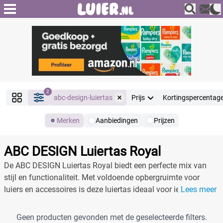
2
abc-design-luiertas
Prijs
Kortingspercentag
Merken
Aanbiedingen
Prijzen
Producten
Filter
ABC DESIGN Luiertas Royal
Reset alle filters
De ABC DESIGN Luiertas Royal biedt een perfecte mix van
stijl en functionaliteit. Met voldoende opbergruimte voor
luiers en accessoires is deze luiertas ideaal voor iedere ouder.
Lees meer
Merk
Reset
Gemaakt van duurzame materialen en met een modern
ontwerp, ben je altijd in stijl. Of je nu thuis bent of onderweg,
Geen producten gevonden met de geselecteerde filters.