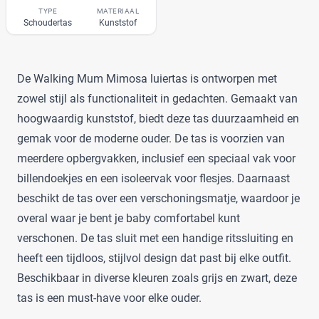
ATMOSPHERA
(1)
TYPE
MATERIAAL
Schoudertas
Kunststof
BABY ON BOARD
(4)
Baby Ono
(1)
+122 meer
▼
Baby Roll
(5)
De Walking Mum Mimosa luiertas is ontworpen met
Babymel
(9)
zowel stijl als functionaliteit in gedachten. Gemaakt van
Babymoov
(15)
Prijs
hoogwaardig kunststof, biedt deze tas duurzaamheid en
Badabulle
(5)
gemak voor de moderne ouder. De tas is voorzien van
€
€
Beaba
(19)
meerdere opbergvakken, inclusief een speciaal vak voor
Beagles
(6)
billendoekjes en een isoleervak voor flesjes. Daarnaast
Beagles Gandia
(2)
beschikt de tas over een verschoningsmatje, waardoor je
Kortingspercentage
BEARTOP
(1)
overal waar je bent je baby comfortabel kunt
Bébé-Jou
(2)
%
%
verschonen. De tas sluit met een handige ritssluiting en
Bébécar
(7)
heeft een tijdloos, stijlvol design dat past bij elke outfit.
Bilbao
(1)
Beschikbaar in diverse kleuren zoals grijs en zwart, deze
Bugaboo
(22)
tas is een must-have voor elke ouder.
Type
ByKay
(13)