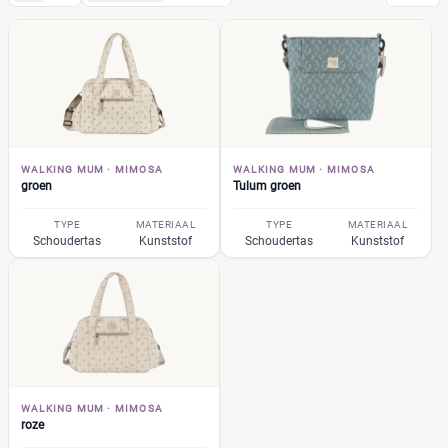
Walking Mum
(23)
Mimosa
(3)
groen
(1)
Tulum groen
(1)
roze
(1)
WALKING MUM
·
MIMOSA
WALKING MUM
·
MIMOSA
Baobab
(1)
groen
Tulum groen
Eco mama
(1)
TYPE
MATERIAAL
TYPE
MATERIAAL
I Love Vichy
Schoudertas
Kunststof
Schoudertas
Kunststof
(4)
Indisch
(3)
Poppy Moss
(2)
remy
(3)
+6 meer
▼
Bambino Mio
(2)
A Little Lovely Company
(5)
WALKING MUM
·
MIMOSA
roze
ABC Design
(26)