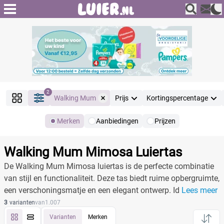
2
Walking Mum
Prijs
Kortingspercentage
Merken
Aanbiedingen
Prijzen
Producten
Filter
Walking Mum Mimosa Luiertas
Reset alle filters
De Walking Mum Mimosa luiertas is de perfecte combinatie
van stijl en functionaliteit. Deze tas biedt ruime opbergruimte,
een verschoningsmatje en een elegant ontwerp. Ideaal voor
Lees meer
Merk
Reset
moderne ouders.
3
varianten
van
1.007
Varianten
Merken