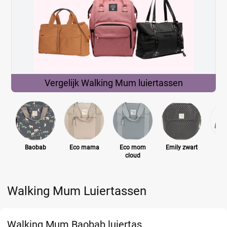
Vergelijk Walking Mum
luiertassen
Baobab
Eco mama
Eco mom
Emily zwart
K
cloud
Walking Mum Luiertassen
Walking Mum Baobab luiertas