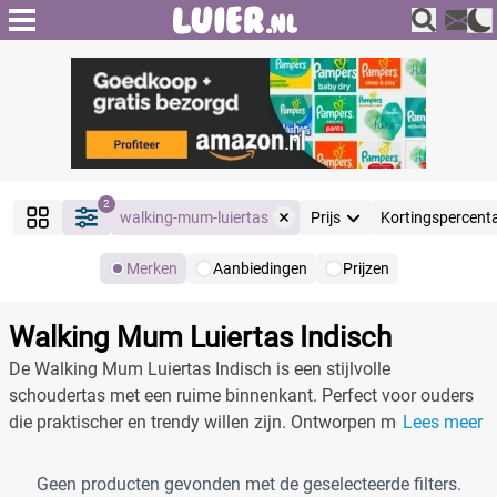
2
walking-mum-luiertas
Prijs
Kortingspercent
Merken
Aanbiedingen
Prijzen
Producten
Filter
Walking Mum Luiertas Indisch
Reset alle filters
De Walking Mum Luiertas Indisch is een stijlvolle
schoudertas met een ruime binnenkant. Perfect voor ouders
die praktischer en trendy willen zijn. Ontworpen met meerdere
Lees meer
Merk
Reset
vakken en gemaakt van duurzaam materiaal.
Geen producten gevonden met de geselecteerde filters.