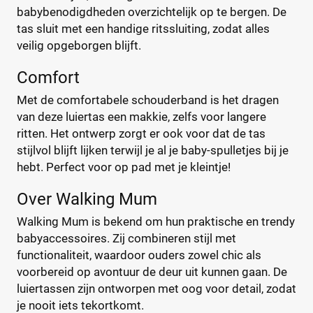
Bébé-Jou
(2)
%
%
babybenodigdheden overzichtelijk op te bergen. De
Bébécar
(7)
tas sluit met een handige ritssluiting, zodat alles
veilig opgeborgen blijft.
Bilbao
(1)
Bugaboo
(22)
Comfort
Type
ByKay
(13)
Met de comfortabele schouderband is het dragen
Calgary
Handtas
(1)
(0)
van deze luiertas een makkie, zelfs voor langere
CamCam
Luier etui
(9)
(0)
ritten. Het ontwerp zorgt er ook voor dat de tas
Caramel et Cie
Organizer
(2)
(0)
stijlvol blijft lijken terwijl je al je baby-spulletjes bij je
CaravanBag
Rugtas
(1)
(0)
hebt. Perfect voor op pad met je kleintje!
Charm London
Schoudertas
(1)
(0)
Over Walking Mum
Chicago
(1)
Walking Mum is bekend om hun praktische en trendy
CHILDHOME
(31)
Kleur
babyaccessoires. Zij combineren stijl met
CHILDHOME Vilten
(1)
functionaliteit, waardoor ouders zowel chic als
Chipolino
(3)
voorbereid op avontuur de deur uit kunnen gaan. De
Cowboysbag
(18)
luiertassen zijn ontworpen met oog voor detail, zodat
Beige
(0)
Cybex
(12)
je nooit iets tekortkomt.
Blauw
(0)