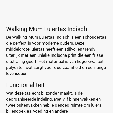
walking-mum-luiertas
(0)
Bambino Mio
(2)
A Little Lovely Company
(5)
Walking Mum Luiertas Indisch
ABC Design
(26)
De Walking Mum Luiertas Indisch is een schoudertas
ATMOSPHERA
(1)
die perfect is voor moderne ouders. Deze
BABY ON BOARD
(4)
middelgrote luiertas heeft een stijlvol en trendy
Baby Ono
(1)
uiterlijk met een unieke Indische print die een frisse
+123 meer
▼
Baby Roll
(5)
uitstraling geeft. Het materiaal is van hoge kwaliteit
Babymel
(9)
polyester, wat zorgt voor duurzaamheid en een lange
levensduur.
Babymoov
(15)
Prijs
Badabulle
(5)
€
€
Functionaliteit
Beaba
(19)
Wat deze tas echt bijzonder maakt, is de
Beagles
(6)
georganiseerde indeling. Mét vijf binnenvakken en
Beagles Gandia
(2)
twee buitenvakken heb je genoeg ruimte om luiers,
Kortingspercentage
BEARTOP
(1)
billendoekjes, voeding en andere