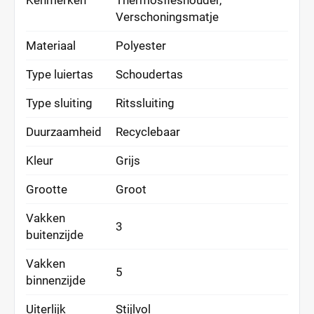
Kenmerken
Thermosfleshouder,
Verschoningsmatje
Materiaal
Polyester
Type luiertas
Schoudertas
Type sluiting
Ritssluiting
Duurzaamheid
Recyclebaar
Kleur
Grijs
Grootte
Groot
Vakken
3
buitenzijde
Vakken
5
binnenzijde
Uiterlijk
Stijlvol