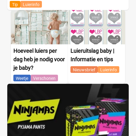
Tip
Luierinfo
Hoeveel luiers per
Luieruitslag baby |
dag heb je nodig voor
Informatie en tips
je baby?
Nieuwsbrief
Luierinfo
Weetje
Verschonen