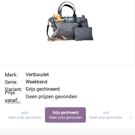
Merk:
Vertbaudet
Serie:
Weekkend
Variant:
Grijs gechineerd
Prijs
Geen prijzen gevonden
vanaf:
Varianten
grijs
Grijs gechineerd
Inkt
Geen prijs gevonden
Geen prijs gevonden
Geen prijs gevonden
Gee