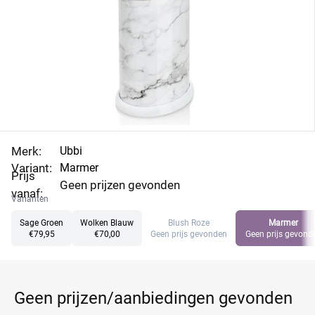
Merk:
Ubbi
Variant:
Marmer
Prijs
Geen prijzen gevonden
vanaf:
Varianten
Sage Groen
Wolken Blauw
Blush Roze
Marmer
€79,95
€70,00
Geen prijs gevonden
Geen prijs gevond
Geen prijzen/aanbiedingen gevonden