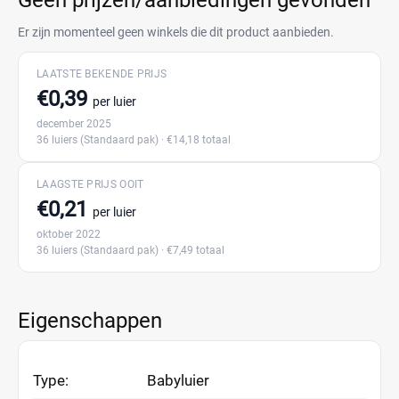
Geen prijzen/aanbiedingen gevonden
Er zijn momenteel geen winkels die dit product aanbieden.
LAATSTE BEKENDE PRIJS
€0,39
per luier
december 2025
36 luiers
(Standaard pak)
· €14,18 totaal
LAAGSTE PRIJS OOIT
€0,21
per luier
oktober 2022
36 luiers
(Standaard pak)
· €7,49 totaal
Eigenschappen
Type:
Babyluier