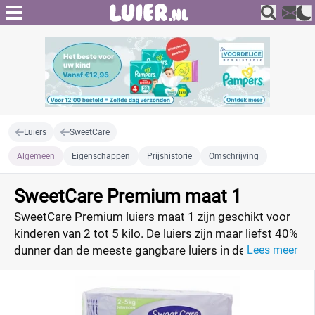
Luiers
SweetCare
Algemeen
Eigenschappen
Prijshistorie
Omschrijving
SweetCare Premium maat 1
SweetCare Premium luiers maat 1 zijn geschikt voor
kinderen van 2 tot 5 kilo. De luiers zijn maar liefst 40%
dunner dan de meeste gangbare luiers in de markt,
Lees meer
zorgt voor meer bewegingsvrijheid en minder
luieruitslag, heeft een zeer hoge absorptie en is
minder belastend voor het milieu. Met de unieke,