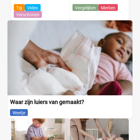
Tip
Video
Vergelijken
Merken
Verschonen
Waar zijn luiers van gemaakt?
Weetje